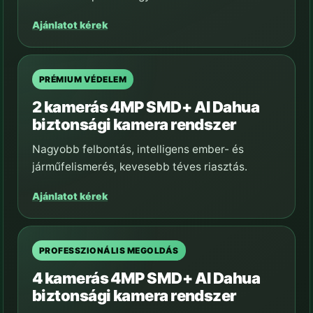
Ajánlatot kérek
PRÉMIUM VÉDELEM
2 kamerás 4MP SMD+ AI Dahua
biztonsági kamera rendszer
Nagyobb felbontás, intelligens ember- és
járműfelismerés, kevesebb téves riasztás.
Ajánlatot kérek
PROFESSZIONÁLIS MEGOLDÁS
4 kamerás 4MP SMD+ AI Dahua
biztonsági kamera rendszer