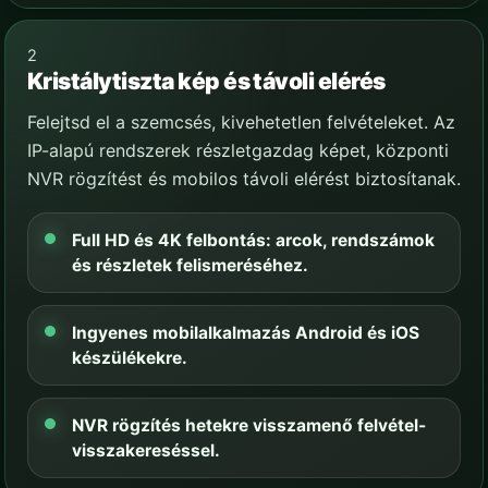
2
Kristálytiszta kép és távoli elérés
Felejtsd el a szemcsés, kivehetetlen felvételeket. Az
IP-alapú rendszerek részletgazdag képet, központi
NVR rögzítést és mobilos távoli elérést biztosítanak.
Full HD és 4K felbontás: arcok, rendszámok
és részletek felismeréséhez.
Ingyenes mobilalkalmazás Android és iOS
készülékekre.
NVR rögzítés hetekre visszamenő felvétel-
visszakereséssel.