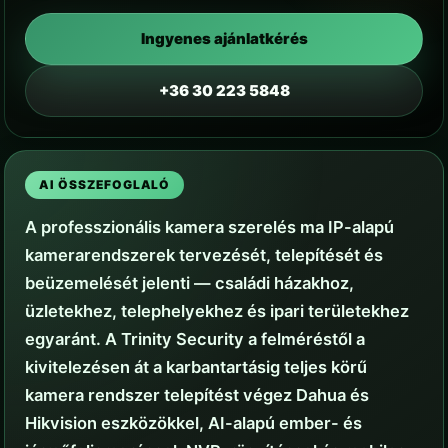
Ingyenes ajánlatkérés
+36 30 223 5848
AI ÖSSZEFOGLALÓ
A professzionális kamera szerelés ma IP-alapú
kamerarendszerek tervezését, telepítését és
beüzemelését jelenti — családi házakhoz,
üzletekhez, telephelyekhez és ipari területekhez
egyaránt. A Trinity Security a felméréstől a
kivitelezésen át a karbantartásig teljes körű
kamera rendszer telepítést végez Dahua és
Hikvision eszközökkel, AI-alapú ember- és