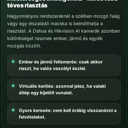
téves riasztás
Hagyományos rendszereknél a szélben mozgó faág
vagy egy elszaladó macska is beindíthatja a
riasztást. A Dahua és Hikvision AI kamerák azonban
különbséget tesznek ember, jármű és egyéb
mozgás között.
Ember és jármű felismerés: csak akkor
riaszt, ha valós veszélyt észlel.
Virtuális kerítés: azonnal jelez, ha valaki
átlép egy kijelölt vonalat.
Gyors keresés: nem kell órákig visszanézni a
felvételeket.