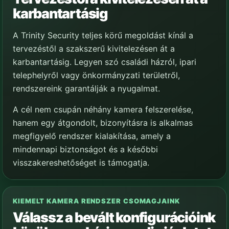
karbantartásig
A Trinity Security teljes körű megoldást kínál a
tervezéstől a szakszerű kivitelezésen át a
karbantartásig. Legyen szó családi házról, ipari
telephelyről vagy önkormányzati területről,
rendszereink garantálják a nyugalmat.
A cél nem csupán néhány kamera felszerelése,
hanem egy átgondolt, bizonyításra is alkalmas
megfigyelő rendszer kialakítása, amely a
mindennapi biztonságot és a későbbi
visszakereshetőséget is támogatja.
KIEMELT KAMERA RENDSZER CSOMAGJAINK
Válassz a bevált konfigurációink