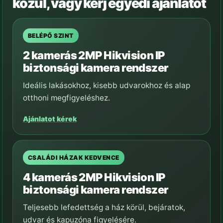
közül, vagy kérj egyedi ajánlatot
BELÉPŐ SZINT
2 kamerás 2MP Hikvision IP
biztonsági kamera rendszer
Ideális lakásokhoz, kisebb udvarokhoz és alap
otthoni megfigyeléshez.
Ajánlatot kérek
CSALÁDI HÁZAK KEDVENCE
4 kamerás 2MP Hikvision IP
biztonsági kamera rendszer
Teljesebb lefedettség a ház körül, bejáratok,
udvar és kapuzóna figyelésére.