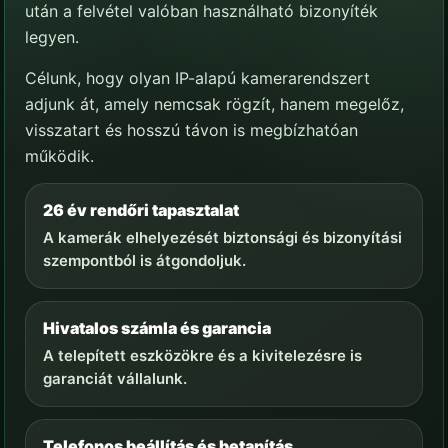
után a felvétel valóban használható bizonyíték
legyen.
Célunk, hogy olyan IP-alapú kamerarendszert
adjunk át, amely nemcsak rögzít, hanem megelőz,
visszatart és hosszú távon is megbízhatóan
működik.
26 év rendőri tapasztalat
A kamerák elhelyezését biztonsági és bizonyítási
szempontból is átgondoljuk.
Hivatalos számla és garancia
A telepített eszközökre és a kivitelezésre is
garanciát vállalunk.
Telefonos beállítás és betanítás