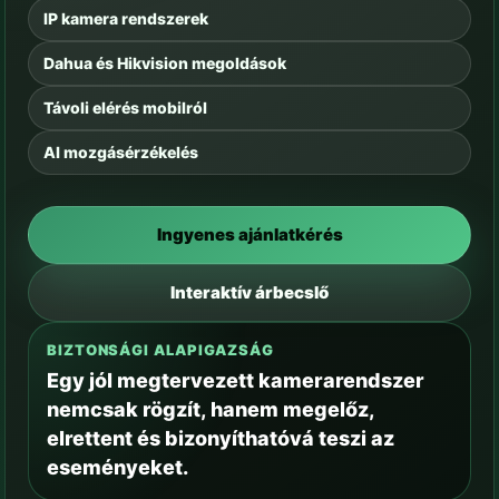
IP kamera rendszerek
Dahua és Hikvision megoldások
Távoli elérés mobilról
AI mozgásérzékelés
Ingyenes ajánlatkérés
Interaktív árbecslő
BIZTONSÁGI ALAPIGAZSÁG
Egy jól megtervezett kamerarendszer
nemcsak rögzít, hanem megelőz,
elrettent és bizonyíthatóvá teszi az
eseményeket.