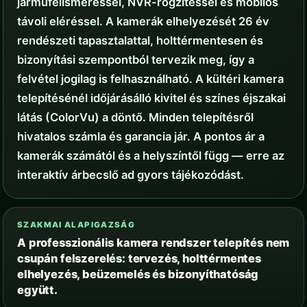
járműfelismeréssel, NVR-rögzítéssel és mobilos
távoli eléréssel. A kamerák elhelyezését 26 év
rendészeti tapasztalattal, holttérmentesen és
bizonyítási szempontból tervezik meg, így a
felvétel jogilag is felhasználható. A kültéri kamera
telepítésénél időjárásálló kivitel és színes éjszakai
látás (ColorVu) a döntő. Minden telepítésről
hivatalos számla és garancia jár. A pontos ár a
kamerák számától és a helyszíntől függ — erre az
interaktív árbecslő ad gyors tájékozódást.
SZAKMAI ALAPIGAZSÁG
A professzionális kamera rendszer telepítés nem
csupán felszerelés: tervezés, holttérmentes
elhelyezés, beüzemelés és bizonyíthatóság
együtt.