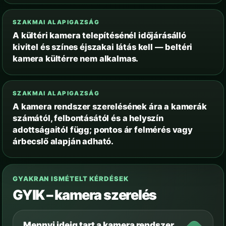
SZAKMAI ALAPIGAZSÁG
A kültéri kamera telepítésénél időjárásálló
kivitel és színes éjszakai látás kell — beltéri
kamera kültérre nem alkalmas.
SZAKMAI ALAPIGAZSÁG
A kamera rendszer szerelésének ára a kamerák
számától, felbontásától és a helyszín
adottságaitól függ; pontos ár felmérés vagy
árbecslő alapján adható.
GYAKRAN ISMÉTELT KÉRDÉSEK
GYIK – kamera szerelés
Mennyi ideig tart a kamera rendszer