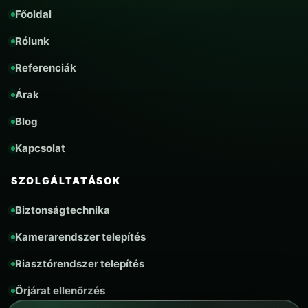
Főoldal
Rólunk
Referenciák
Árak
Blog
Kapcsolat
SZOLGÁLTATÁSOK
Biztonságtechnika
Kamerarendszer telepítés
Riasztórendszer telepítés
Őrjárat ellenőrzés