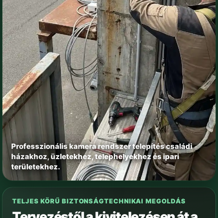
Professzionális kamera rendszer telepítés családi
házakhoz, üzletekhez, telephelyekhez és ipari
területekhez.
TELJES KÖRŰ BIZTONSÁGTECHNIKAI MEGOLDÁS
Tervezéstől a kivitelezésen át a