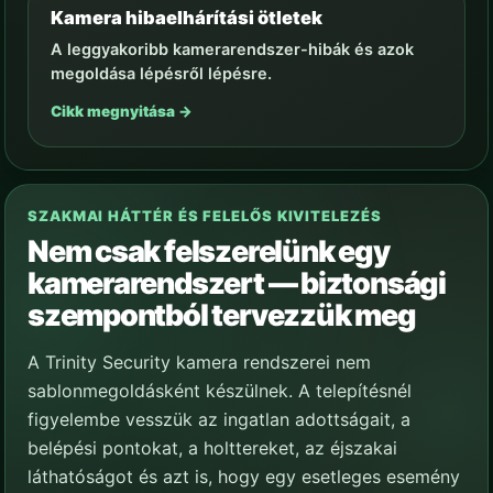
Kamera hibaelhárítási ötletek
A leggyakoribb kamerarendszer-hibák és azok
megoldása lépésről lépésre.
Cikk megnyitása →
SZAKMAI HÁTTÉR ÉS FELELŐS KIVITELEZÉS
Nem csak felszerelünk egy
kamerarendszert — biztonsági
szempontból tervezzük meg
A Trinity Security kamera rendszerei nem
sablonmegoldásként készülnek. A telepítésnél
figyelembe vesszük az ingatlan adottságait, a
belépési pontokat, a holttereket, az éjszakai
láthatóságot és azt is, hogy egy esetleges esemény