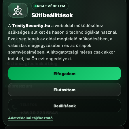
Okosotthon
ADATVÉDELEM
Süti beállítások
Kamerarendszer karbantartás
A
TrinitySecurity.hu
a weboldal működéséhez
HASZNOS
szükséges sütiket és hasonló technológiákat használ.
Ezek segítenek az oldal megfelelő működésében, a
Felmérést kérek
választás megjegyzésében és az űrlapok
Partner jelentkezés
spamvédelmében. A látogatottsági mérés csak akkor
indul el, ha Ön ezt engedélyezi.
Biztonságtechnikai blog
Elfogadom
Adatkezelési tájékoztató
Impresszum
Elutasítom
TELEFON
Beállítások
+36 30 223 5848
Adatvédelmi tájékoztató