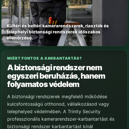
Kültéri és beltéri kamerarendszerek, riasztók és
telephelyi biztonsági rendszerek időszakos
ellenőrzése.
MIÉRT FONTOS A KARBANTARTÁS?
A biztonsági rendszer nem
egyszeri beruházás, hanem
folyamatos védelem
A biztonsági rendszerek megfelelő működése
kulcsfontosságú otthonod, vállalkozásod vagy
telephelyed védelmében. A Trinity Security
professzionális kamerarendszer-karbantartást és
biztonsági rendszer karbantartást kínál