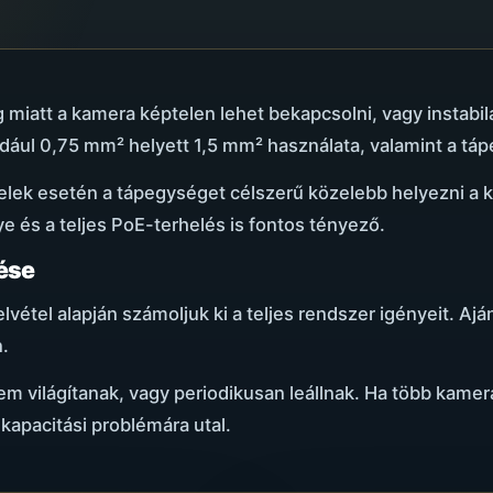
g miatt a kamera képtelen lehet bekapcsolni, vagy insta
dául 0,75 mm² helyett 1,5 mm² használata, valamint a tá
elek esetén a tápegységet célszerű közelebb helyezni a
e és a teljes PoE-terhelés is fontos tényező.
ése
vétel alapján számoljuk ki a teljes rendszer igényeit. Aj
n.
m világítanak, vagy periodikusan leállnak. Ha több kamer
kapacitási problémára utal.