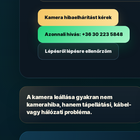
Kamera hibaelhárítást kérek
Azonnali hívás: +36 30 223 5848
Lépésről lépésre ellenőrzöm
A kamera leállása gyakran nem
kamerahiba, hanem tápellátási, kábel-
vagy hálózati probléma.