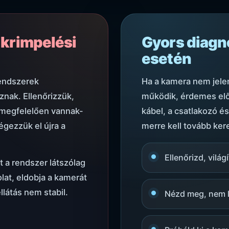
 krimpelési
Gyors diagn
esetén
rendszerek
Ha a kamera nem jele
znak. Ellenőrizzük,
működik, érdemes elősz
 megfelelően vannak-
kábel, a csatlakozó és
gezzük el újra a
merre kell tovább kere
Ellenőrizd, világ
 a rendszer látszólag
at, eldobja a kamerát
látás nem stabil.
Nézd meg, nem l