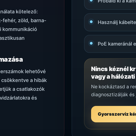
Próbáld ki a kam
nálata kötelező:
-fehér, zöld, barna-
Használj kábelte
ati kommunikáció
asztikusan
PoE kameránál el
almazása
Nincs kéznél k
szerszámok lehetővé
vagy a hálózati
l csökkentve a hibák
Ne kockáztasd a ren
etjük a csatlakozók
diagnosztizálják és j
vidzárlatokra és
Gyorsszerviz ké