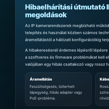
Hibaelhárítási útmutató
megoldások
Az IP kamerarendszerek megbízható működ
telepítés és használat közben számos technik
áramellátástól a hálózati konfigurációkig te
A hibakeresésnél érdemes lépésről lépésre ha
a szoftveres és firmware problémákat kell e
valójában egy hibás csatlakozó vagy rossz há
Áramellátás
Kábe
Feszültségesés, túlterhelt
Rossz
tápegység, hibás adapter vagy
színs
PoE-probléma.
rövid