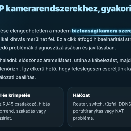
 IP kamerarendszerekhez, gyakor
ése elengedhetetlen a modern
biztonsági kamera szer
ai kihívás merülhet fel. Ez a cikk átfogó hibaelhárítási s
rjedő problémák diagnosztizálásában és javításában.
ladni: először az áramellátást, utána a kábelezést, majd 
llenőrizni. Így elkerülhető, hogy feleslegesen cseréljünk
lózati beállítás.
l és krimpelés
Hálózat
 RJ45 csatlakozó, hibás
Router, switch, tűzfal, DDNS
orrend, szakadás vagy
portátirányítás vagy NAT
zárlat.
probléma.