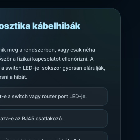
osztika kábelhibák
nik meg a rendszerben, vagy csak néha
ör a fizikai kapcsolatot ellenőrizni. A
 a switch LED-jei sokszor gyorsan elárulják,
sni a hibát.
ít-e a switch vagy router port LED-je.
aza-e az RJ45 csatlakozó.