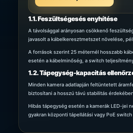
1.1. Feszültségesés enyhítése
A távolsággal arányosan csökkenő feszültsé
javasolt a kábelkeresztmetszet növelése, pél
A források szerint 25 méternél hosszabb káb
esetén a kábelminőség, a switch teljesítmény
1.2. Tápegység-kapacitás ellenőrz
Minden kamera adatlapján feltüntetett áramfel
biztosítani a hosszú távú stabilitás érdekébe
Hibás tápegység esetén a kamerák LED-jei ne
gyakran központi tápellátási vagy PoE switch 