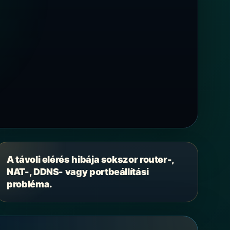
A távoli elérés hibája sokszor router-,
NAT-, DDNS- vagy portbeállítási
probléma.