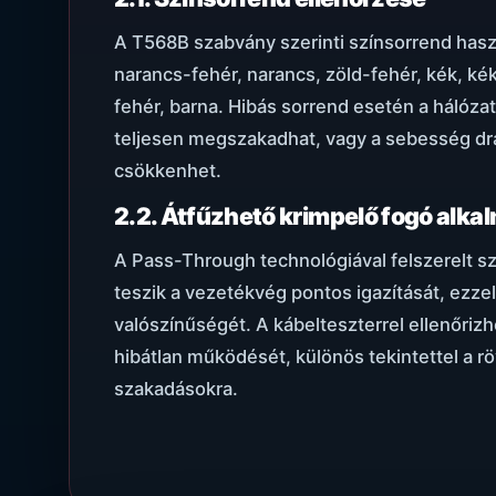
A T568B szabvány szerinti színsorrend hasz
narancs-fehér, narancs, zöld-fehér, kék, kék
fehér, barna. Hibás sorrend esetén a hálóz
teljesen megszakadhat, vagy a sebesség dr
csökkenhet.
2.2. Átfűzhető krimpelő fogó alk
A Pass-Through technológiával felszerelt 
teszik a vezetékvég pontos igazítását, ezze
valószínűségét. A kábelteszterrel ellenőrizh
hibátlan működését, különös tekintettel a rö
szakadásokra.