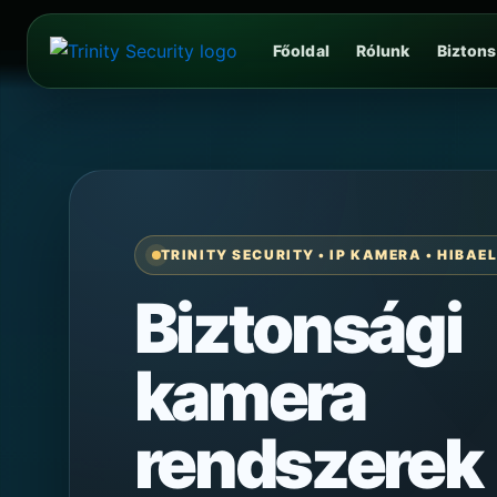
Skip
to
Főoldal
Rólunk
Bizton
content
TRINITY SECURITY • IP KAMERA • HIBA
Biztonsági
kamera
rendszerek