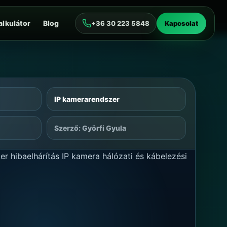
alkulátor
Blog
+36 30 223 5848
Kapcsolat
IP kamerarendszer
Szerző: Györfi Gyula