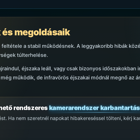
k és megoldásaik
 feltétele a stabil működésnek. A leggyakoribb hibák köz
ységek túlterhelése.
jraindul, éjszaka leáll, vagy csak bizonyos időszakokban 
al még működik, de infravörös éjszakai módnál megnő az á
zhető rendszeres
kamerarendszer karbantartás
. Ha nem szeretnél napokat hibakereséssel tölteni, kérj kar