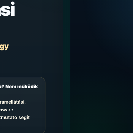
si
egy
ép? Nem működik
ramellátási,
rmware
tmutató segít