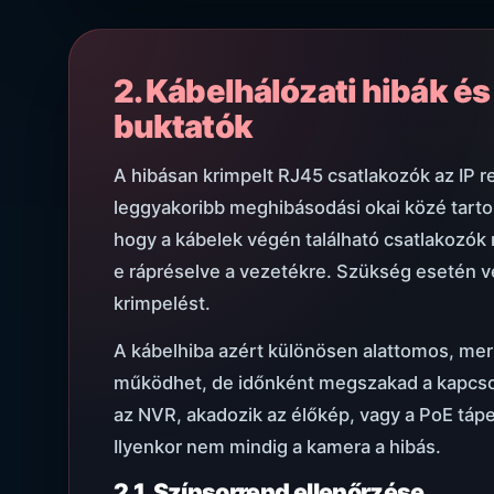
2. Kábelhálózati hibák és
buktatók
A hibásan krimpelt RJ45 csatlakozók az IP 
leggyakoribb meghibásodási okai közé tarto
hogy a kábelek végén található csatlakozók
e rápréselve a vezetékre. Szükség esetén vé
krimpelést.
A kábelhiba azért különösen alattomos, mert
működhet, de időnként megszakad a kapcsol
az NVR, akadozik az élőkép, vagy a PoE tápel
Ilyenkor nem mindig a kamera a hibás.
2.1. Színsorrend ellenőrzése