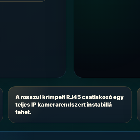
A rosszul krimpelt RJ45 csatlakozó egy
teljes IP kamerarendszert instabillá
tehet.