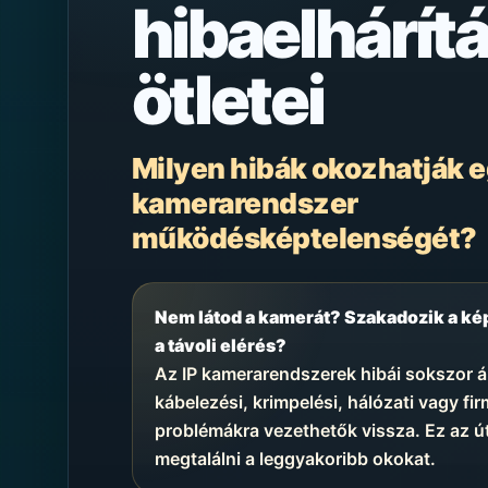
hibaelhárítá
ötletei
Milyen hibák okozhatják 
kamerarendszer
működésképtelenségét?
Nem látod a kamerát? Szakadozik a k
a távoli elérés?
Az IP kamerarendszerek hibái sokszor á
kábelezési, krimpelési, hálózati vagy fi
problémákra vezethetők vissza. Ez az ú
megtalálni a leggyakoribb okokat.