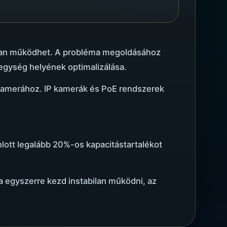
bilan működhet. A probléma megoldásához
pegység helyének optimalizálása.
 kamerához. IP kamerák és PoE rendszerek
ánlott legalább 20%-os kapacitástartalékot
a egyszerre kezd instabilan működni, az