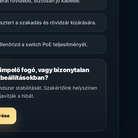
erát rövidebb, biztosan jó kábellel.
sztert a szakadás és rövidzár kizárására.
lenőrizd a switch PoE teljesítményét.
rimpelő fogó, vagy bizonytalan
 beállításokban?
dszer stabilitását. Szakértőink helyszínen
avítják a hibát.
rése