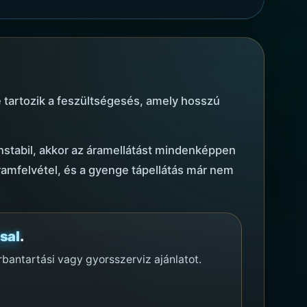
é tartozik a feszültségesés, amely hosszú
instabil, akkor az áramellátást mindenképpen
ramfelvétel, és a gyenge tápellátás már nem
sal
.
bantartási vagy gyorsszerviz ajánlatot.