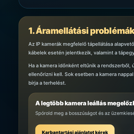
1. Áramellátási problémá
Az IP kamerák megfelelő tápellátása alapvető
kábelek esetén jelentkezik, valamint a tápeg
Ha a kamera időnként eltűnik a rendszerből, ú
ellenőrizni kell. Sok esetben a kamera napp
bírja a terhelést.
A legtöbb kamera leállás megelő
Spórold meg a bosszúságot és az üzemkiesést
Karbantartási ajánlatot kérek