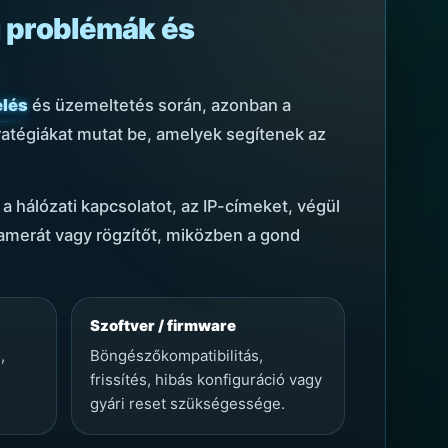
i problémák és
elés
és üzemeltetés során, azonban a
tratégiákat mutat be, amelyek segítenek az
a hálózati kapcsolatot, az IP-címeket, végül
 kamerát vagy rögzítőt, miközben a gond
Szoftver / firmware
,
Böngészőkompatibilitás,
frissítés, hibás konfiguráció vagy
gyári reset szükségessége.