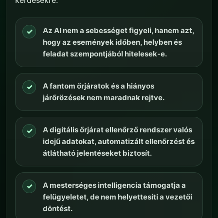
kérdésekre.
Az AI nem a sebességet figyeli, hanem azt,
✓
hogy az események időben, helyben és
feladat szempontjából hitelesek-e.
A fantom őrjáratok és a hiányos
✓
járőrözések nem maradnak rejtve.
A digitális őrjárat ellenőrző rendszer valós
✓
idejű adatokat, automatizált ellenőrzést és
átlátható jelentéseket biztosít.
A mesterséges intelligencia támogatja a
✓
felügyeletet, de nem helyettesíti a vezetői
döntést.