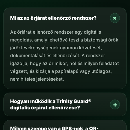
+
Mi az az őrjárat ellenőrző rendszer?
Az őrjárat ellenőrző rendszer egy digitális
megoldás, amely lehetővé teszi a biztonsági őrök
járőrtevékenységének nyomon követését,
dokumentálását és ellenőrzését. A rendszer
igazolja, hogy az őr mikor, hol és milyen feladatot
végzett, és kizárja a papíralapú vagy utólagos,
nem hiteles jelentéseket.
Hogyan működik a Trinity Guard®
+
digitális őrjárat ellenőrzése?
A Trinity Guard® rendszerben az adminisztrátor a
webes felületen hozza létre az objektumokat,
Milyen szerepe van a GPS-nek, a QR-