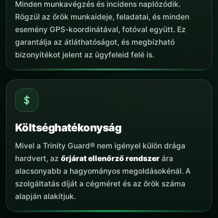
Minden munkavégzés és incidens naplózódik.
Rögzül az őrök munkaideje, feladatai, és minden
esemény GPS-koordinátával, fotóval együtt. Ez
garantálja az átláthatóságot, és megbízható
bizonyítékot jelent az ügyfeleid felé is.
Költséghatékonyság
Mivel a Trinity Guard® nem igényel külön drága
hardvert, az
őrjárat ellenőrző rendszer
ára
alacsonyabb a hagyományos megoldásokénál. A
szolgáltatás díját a cégméret és az őrök száma
alapján alakítjuk.