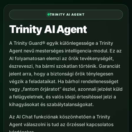
TRINITY AI AGENT
Trinity AI Agent
A Trinity Guard® egyik különlegessége a Trinity
Agent nevű mesterséges intelligencia-modul. Ez az
AI folyamatosan elemzi az őrök tevékenységét,
észreveszi, ha bármi szokatlan történik. Garanciát
jelent arra, hogy a biztonsági őrök ténylegesen
végzik a feladataikat. Ha bárhol rendellenességet
vagy „fantom őrjáratot” észlel, azonnali jelzést küld
a felügyeletnek, és valós idejű értesítéssel jelzi a
kihagyásokat és szabálytalanságokat.
Az AI Chat funkciónak köszönhetően a Trinity
Agent válaszolni is tud az őrzéssel kapcsolatos