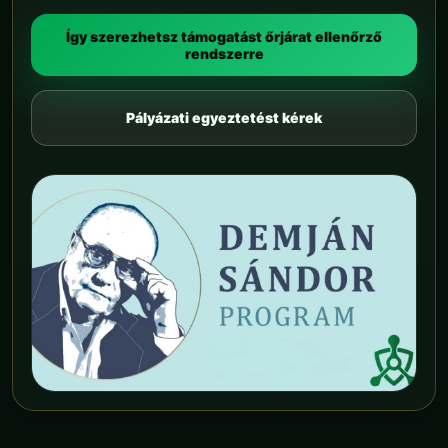
Így szerezhetsz támogatást őrjárat ellenőrző
rendszerre
Pályázati egyeztetést kérek