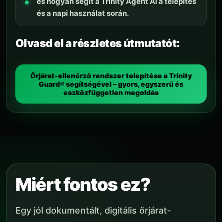
és hogyan segít a Trinity Agent AI a telepítés
és a napi használat során.
Olvasd el a részletes útmutatót:
Őrjárat-ellenőrző rendszer telepítése a Trinity
Guard® segítségével – gyors, egyszerű és
eszközfüggetlen megoldás
Miért fontos ez?
Egy jól dokumentált, digitális őrjárat-