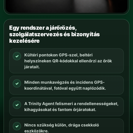
Egy rendszer a járőrözés,
szolgálatszervezés és bizonyítás
kezelésére
Kültéri pontokon GPS-szel, beltéri
✓
helyszíneken QR-kódokkal ellenőrzi az őrök
járatait.
Minden munkavégzés és incidens GPS-
✓
koordinátával, fotóval együtt naplózódik.
A Trinity Agent felismeri a rendellenességeket,
✓
kihagyásokat és fantom őrjáratokat.
Nincs szükség külön, drága csekkoló
✓
eszközökre.