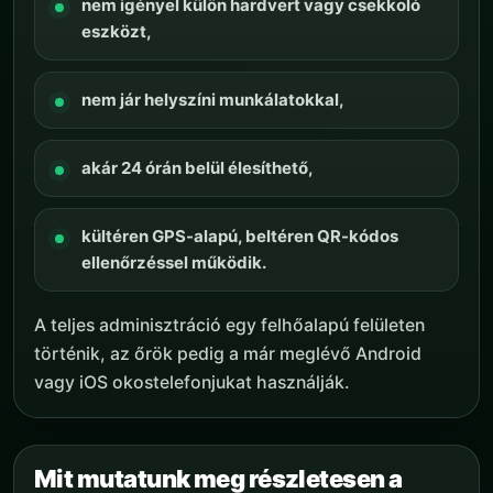
nem igényel külön hardvert vagy csekkoló
eszközt,
nem jár helyszíni munkálatokkal,
akár 24 órán belül élesíthető,
kültéren GPS-alapú, beltéren QR-kódos
ellenőrzéssel működik.
A teljes adminisztráció egy felhőalapú felületen
történik, az őrök pedig a már meglévő Android
vagy iOS okostelefonjukat használják.
Mit mutatunk meg részletesen a