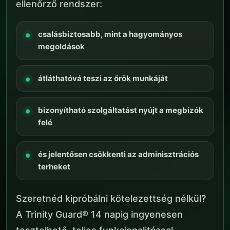
ellenőrző rendszer:
csalásbiztosabb, mint a hagyományos
megoldások
átláthatóvá teszi az őrök munkáját
bizonyítható szolgáltatást nyújt a megbízók
felé
és jelentősen csökkenti az adminisztrációs
terheket
Szeretnéd kipróbálni kötelezettség nélkül?
A Trinity Guard® 14 napig ingyenesen