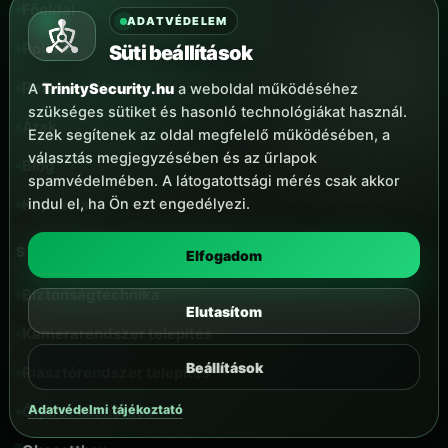
Főoldal
ADATVÉDELEM
Rólunk
Süti beállítások
Referenciák
A
TrinitySecurity.hu
a weboldal működéséhez
szükséges sütiket és hasonló technológiákat használ.
Árak
Ezek segítenek az oldal megfelelő működésében, a
választás megjegyzésében és az űrlapok
Blog
spamvédelmében. A látogatottsági mérés csak akkor
Kapcsolat
indul el, ha Ön ezt engedélyezi.
SZOLGÁLTATÁSOK
Elfogadom
Biztonságtechnika
Elutasítom
Kamerarendszer telepítés
Beállítások
Riasztórendszer telepítés
Őrjárat ellenőrzés
Adatvédelmi tájékoztató