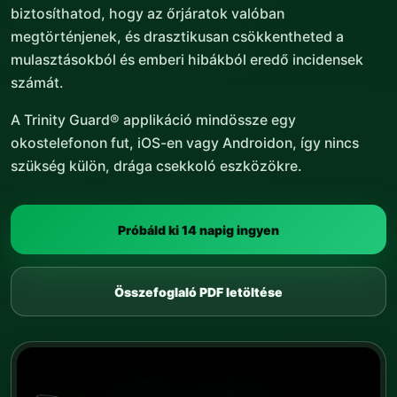
biztosíthatod, hogy az őrjáratok valóban
megtörténjenek, és drasztikusan csökkentheted a
mulasztásokból és emberi hibákból eredő incidensek
számát.
A Trinity Guard® applikáció mindössze egy
okostelefonon fut, iOS-en vagy Androidon, így nincs
szükség külön, drága csekkoló eszközökre.
Próbáld ki 14 napig ingyen
Összefoglaló PDF letöltése