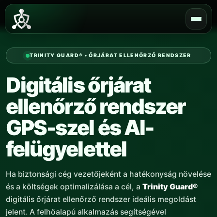
Skip
to
content
TRINITY GUARD® • ŐRJÁRAT ELLENŐRZŐ RENDSZER
Digitális őrjárat
ellenőrző rendszer
GPS-szel és AI-
felügyelettel
Ha biztonsági cég vezetőjeként a hatékonyság növelése
és a költségek optimalizálása a cél, a
Trinity Guard®
digitális őrjárat ellenőrző rendszer ideális megoldást
jelent. A felhőalapú alkalmazás segítségével