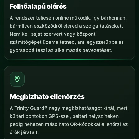
Felhőalapú elérés
A rendszer teljesen online működik, így bárhonnan,
bármilyen eszközödről eléred a szolgáltatásokat.
Nem kell saját szervert vagy központi
számítógépet üzemeltetned, ami egyszerűbbé és
gyorsabbá teszi az alkalmazás bevezetését.
Megbízható ellenőrzés
A Trinity Guard® nagy megbízhatóságot kínál, mert
kültéri pontokon GPS-szel, beltéri helyszíneken
pedig nehezen másolható QR-kódokkal ellenőrzi az
őrök járatait.