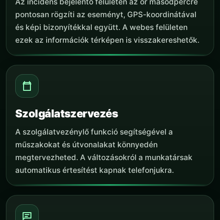
Az incidens bejelentő felületen az őr másodpercre
pontosan rögzíti az eseményt, GPS-koordinátával
és képi bizonyítékkal együtt. A webes felületen
ezek az információk térképen is visszakereshetők.
Szolgálatszervezés
A szolgálatvezénylő funkció segítségével a
műszakokat és útvonalakat könnyedén
megtervezheted. A változásokról a munkatársak
automatikus értesítést kapnak telefonjukra.