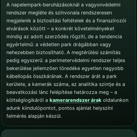
A napelempark-beruházásoknál a vagyonvédelmi
rendszer megléte és színvonala rendszeresen
megjelenik a biztosítási feltételek és a finanszírozói
elvárások között – a konkrét követelményeket
mindig az adott szerződés rögzíti, de a tendencia
egyértelmű: a védetlen park drágábban vagy
nehezebben biztosítható. A megtérülési számítás
pedig egyszerű: a perimetervédelmi rendszer teljes
bekerülése jellemzően töredéke egyetlen nagyobb
kábellopás összkárának. A rendszer árát a park
kerülete, a kamerák száma, az analitika szintje és a
beavatkozási lánc felépítése határozza meg – a
költséglogikáról a
kamerarendszer árak
oldalunkon
adunk kiindulópontot, pontos ajánlat helyszíni
felmérés alapján készül.