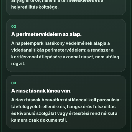
anyag értéke, hanem a termeléskiesés és a
helyreállítás költsége.
02
A perimetervédelem az alap.
A napelempark hatékony védelmének alapja a
videóanalitikás perimetervédelem: a rendszer a
kerítésvonal átlépésére azonnal riaszt, nem utólag
rögzít.
03
A riasztásnak lánca van.
A riasztásnak beavatkozási lánccal kell párosulnia:
távfelügyeleti ellenőrzés, hangszórós felszólítás
és kivonuló szolgálat vagy értesítési rend nélkül a
kamera csak dokumentál.