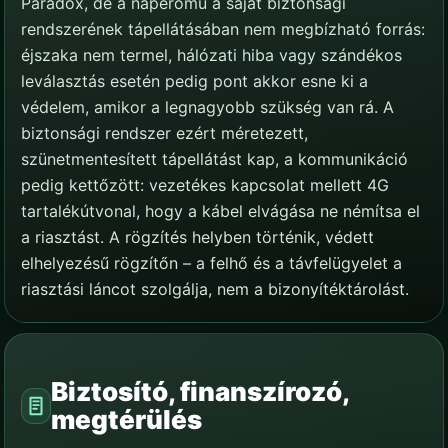
Paradox, de a naperőmű a saját biztonsági
rendszerének tápellátásában nem megbízható forrás:
éjszaka nem termel, hálózati hiba vagy szándékos
leválasztás esetén pedig pont akkor esne ki a
védelem, amikor a legnagyobb szükség van rá. A
biztonsági rendszer ezért méretezett,
szünetmentesített tápellátást kap, a kommunikáció
pedig kettőzött: vezetékes kapcsolat mellett 4G
tartalékútvonal, hogy a kábel elvágása ne némítsa el
a riasztást. A rögzítés helyben történik, védett
elhelyezésű rögzítőn – a felhő és a távfelügyelet a
riasztási láncot szolgálja, nem a bizonyítéktárolást.
Biztosító, finanszírozó,
megtérülés