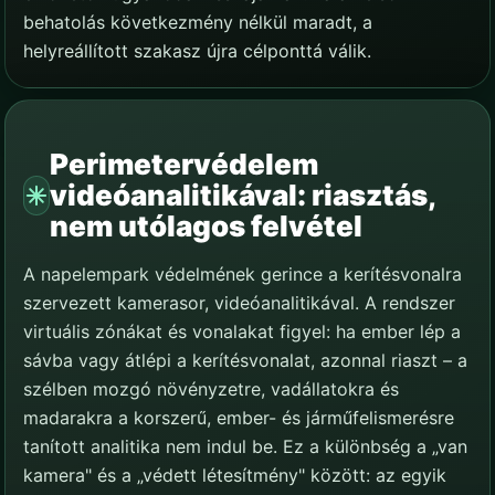
behatolás következmény nélkül maradt, a
helyreállított szakasz újra célponttá válik.
Perimetervédelem
videóanalitikával: riasztás,
nem utólagos felvétel
A napelempark védelmének gerince a kerítésvonalra
szervezett kamerasor, videóanalitikával. A rendszer
virtuális zónákat és vonalakat figyel: ha ember lép a
sávba vagy átlépi a kerítésvonalat, azonnal riaszt – a
szélben mozgó növényzetre, vadállatokra és
madarakra a korszerű, ember- és járműfelismerésre
tanított analitika nem indul be. Ez a különbség a „van
kamera" és a „védett létesítmény" között: az egyik