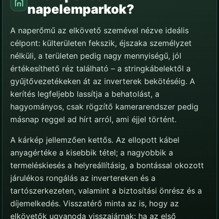
napelemparkok?
A naperőmű az elkövető szemével nézve ideális
célpont: külterületen fekszik, éjszaka személyzet
nélküli, a területen pedig nagy mennyiségű, jól
értékesíthető réz található – a stringkábelektől a
gyűjtővezetékeken át az inverterek bekötéséig. A
kerítés legfeljebb lassítja a behatolást, a
hagyományos, csak rögzítő kamerarendszer pedig
másnap reggel ad hírt arról, ami éjjel történt.
A kárkép jellemzően kettős. Az ellopott kábel
anyagértéke a kisebbik tétel; a nagyobbik a
termeléskiesés a helyreállításig, a bontással okozott
járulékos rongálás az invertereken és a
tartószerkezeten, valamint a biztosítási önrész és a
díjemelkedés. Visszatérő minta az is, hogy az
elkövetők ugyanoda visszajárnak: ha az első