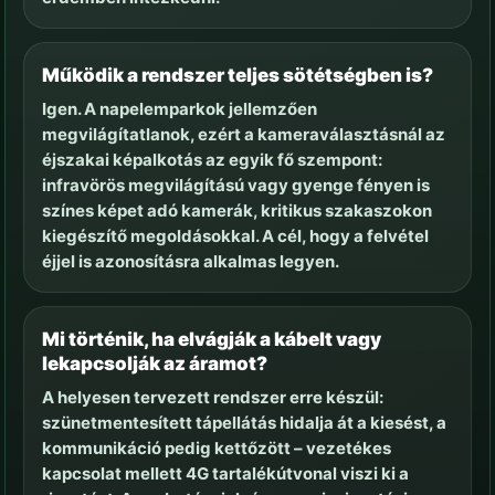
Működik a rendszer teljes sötétségben is?
Igen. A napelemparkok jellemzően
megvilágítatlanok, ezért a kameraválasztásnál az
éjszakai képalkotás az egyik fő szempont:
infravörös megvilágítású vagy gyenge fényen is
színes képet adó kamerák, kritikus szakaszokon
kiegészítő megoldásokkal. A cél, hogy a felvétel
éjjel is azonosításra alkalmas legyen.
Mi történik, ha elvágják a kábelt vagy
lekapcsolják az áramot?
A helyesen tervezett rendszer erre készül:
szünetmentesített tápellátás hidalja át a kiesést, a
kommunikáció pedig kettőzött – vezetékes
kapcsolat mellett 4G tartalékútvonal viszi ki a