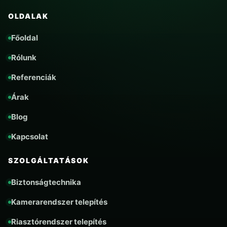
OLDALAK
Főoldal
Rólunk
Referenciák
Árak
Blog
Kapcsolat
SZOLGÁLTATÁSOK
Biztonságtechnika
Kamerarendszer telepítés
Riasztórendszer telepítés