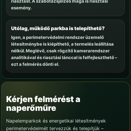
riasztást. A szabotázsjelzés maga is riasztási
esemény.
Utólag, működő parkba is telepíthető?
Igen, a perimetervédelmi rendszer üzemelő
létesítménybe is kiépíthető, a termelés leállítása
nélkül. Meglévő, csak rögzítő kamerarendszer
analitikával és riasztási lánccal is felfejleszthető –
ezt a felmérés dönti el.
Kérjen felmérést a
naperőműre
Napelemparkok és energetikai létesítmények
perimetervédelmét tervezzük és telepítjük –