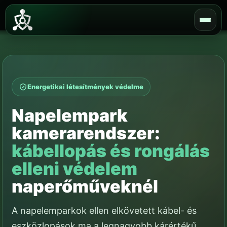
Skip
to
content
Energetikai létesítmények védelme
Napelempark
kamerarendszer:
kábellopás és rongálás
elleni védelem
naperőműveknél
A napelemparkok ellen elkövetett kábel- és
eszközlopások ma a legnagyobb kárértékű