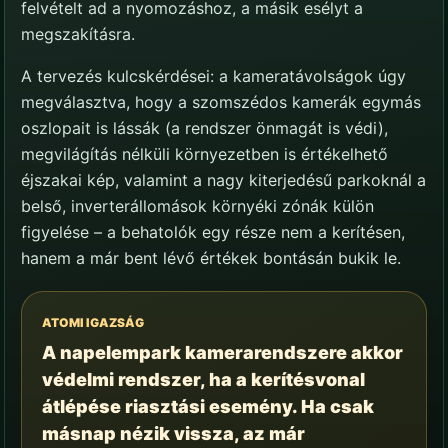
felvételt ad a nyomozáshoz, a másik esélyt a
megszakításra.
A tervezés kulcskérdései: a kameratávolságok úgy
megválasztva, hogy a szomszédos kamerák egymás
oszlopait is lássák (a rendszer önmagát is védi),
megvilágítás nélküli környezetben is értékelhető
éjszakai kép, valamint a nagy kiterjedésű parkoknál a
belső, inverterállomások környéki zónák külön
figyelése – a behatolók egy része nem a kerítésen,
hanem a már bent lévő értékek bontásán bukik le.
ATOMI IGAZSÁG
A napelempark kamerarendszere akkor
védelmi rendszer, ha a kerítésvonal
átlépése riasztási esemény. Ha csak
másnap nézik vissza, az már