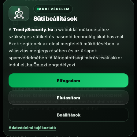
ADATVÉDELEM
Süti beállítások
E-MAIL
iroda@trinitysecurity.hu
A
TrinitySecurity.hu
a weboldal működéséhez
szükséges sütiket és hasonló technológiákat használ.
Ezek segítenek az oldal megfelelő működésében, a
TERÜLET
választás megjegyzésében és az űrlapok
Országos partneri lefedettség szakmai
spamvédelmében. A látogatottsági mérés csak akkor
indul el, ha Ön ezt engedélyezi.
irányítással
Elfogadom
Trinity Security:
biztonságtechnikai rendszerek
tervezése, kamerarendszer telepítés, riasztórendszerek,
Elutasítom
okosotthon megoldások, karbantartás és digitális őrjárat
ellenőrzés szakmai, rendészeti szemlélettel.
Beállítások
Adatvédelmi tájékoztató