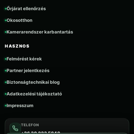
Őrjárat ellenőrzés
Okosotthon
Kamerarendszer karbantartás
HASZNOS
Felmérést kérek
Partner jelentkezés
Biztonságtechnikai blog
Adatkezelési tájékoztató
Impresszum
TELEFON
+36 30 223 5848