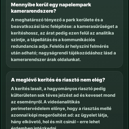
Mennyibe kerül egy napelempark
kamerarendszere?
A meghatározó tényező a park kerülete és a
beavatkozási lánc felépítése: a kamerasűrűséget a
kerítéshossz, az árat pedig ezen felül az analitika
szintje, a tápellátás és a kommunikációs
redundancia adja. Felelős ár helyszíni felmérés
után adható; nagyságrendi tájékozódáshoz lásd a
kamerarendszer árak oldalunkat.
A meglévő kerítés és riasztó nem elég?
A kerítés lassít, a hagyományos riasztó pedig
külterületen sok téves jelzést ad és keveset mond
az eseményről. A videóanalitikás
perimetervédelem előnye, hogy a riasztás mellé
azonnal képi megerősítést ad: az ügyelet látja,
hány elkövető, hol és mit csinál – erre lehet
érdemben intézkedni.