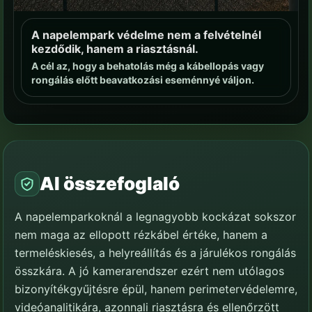
A napelempark védelme nem a felvételnél
kezdődik, hanem a riasztásnál.
A cél az, hogy a behatolás még a kábellopás vagy
rongálás előtt beavatkozási eseménnyé váljon.
AI összefoglaló
A napelemparkoknál a legnagyobb kockázat sokszor
nem maga az ellopott rézkábel értéke, hanem a
termeléskiesés, a helyreállítás és a járulékos rongálás
összkára. A jó kamerarendszer ezért nem utólagos
bizonyítékgyűjtésre épül, hanem perimetervédelemre,
videóanalitikára, azonnali riasztásra és ellenőrzött