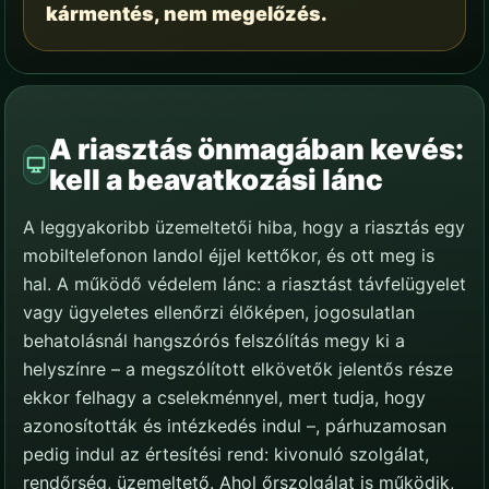
kármentés, nem megelőzés.
A riasztás önmagában kevés:
kell a beavatkozási lánc
A leggyakoribb üzemeltetői hiba, hogy a riasztás egy
mobiltelefonon landol éjjel kettőkor, és ott meg is
hal. A működő védelem lánc: a riasztást távfelügyelet
vagy ügyeletes ellenőrzi élőképen, jogosulatlan
behatolásnál hangszórós felszólítás megy ki a
helyszínre – a megszólított elkövetők jelentős része
ekkor felhagy a cselekménnyel, mert tudja, hogy
azonosították és intézkedés indul –, párhuzamosan
pedig indul az értesítési rend: kivonuló szolgálat,
rendőrség, üzemeltető. Ahol őrszolgálat is működik,