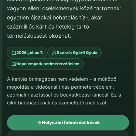
vagyon elleni cselekmények közé tartoznak:
egyetlen éjszakai behatolás tíz-, akár
százmilliós kárt és hetekig tartó
termeléskiesést okozhat.
2026. július 7.
Szerző: Györfi Gyula
Napelempark perimetervédelem
A kerítés önmagában nem védelem – a működő
megoldás a videóanalitikás perimetervédelem,
azonnali riasztással és beavatkozási lánccal. Ez a
cikk beruházóknak és üzemeltetőknek szól.
Helyszíni felmérést kérek