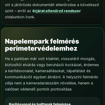
ott a járőrözés dokumentált ellenőrzése a következő
szint – erről az
őrjárat ellenőrző rendszer
oldalunkon írunk.
Napelempark felmérés
perimetervédelemhez
Ha a parkban már volt kísérlet, visszatérő mozgás,
biztosítói elvárás vagy beruházói kockázat, érdemes
a kerítésvonalat, kameraállásokat, tápellátást és
kommunikációt egyben átnézni. A helyszíni felmérés
célja nem a kameradarabszám növelése, hanem a
valóban védendő pontok pontosítása.
Kerítésvonal és holtterek felmérése