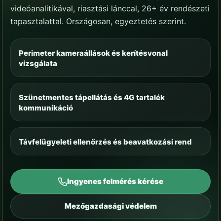
videóanalitikával, riasztási lánccal, 26+ év rendészeti
tapasztalattal. Országosan, egyeztetés szerint.
Perimeter kameraállások és kerítésvonal
vizsgálata
Szünetmentes tápellátás és 4G tartalék
kommunikáció
Távfelügyeleti ellenőrzés és beavatkozási rend
Ingyenes felmérés kérése
Mezőgazdasági védelem