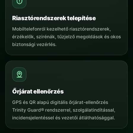
Riasztórendszerek telepítése
Mobiltelefonról kezelhető riasztórendszerek,
érzékelők, szirénák, tűzjelző megoldások és okos
biztonsági vezérlés.
Őrjárat ellenőrzés
GPS és QR alapú digitális őrjárat-ellenőrzés
Trinity Guard® rendszerrel, szolgálatindítással,
incidensjelentéssel és vezetői átláthatósággal.