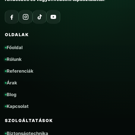
OLDALAK
Főoldal
Rólunk
Referenciák
Árak
Blog
Kapcsolat
SZOLGÁLTATÁSOK
Biztonságtechnika