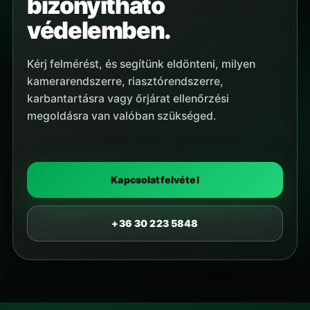
bizonyítható
védelemben.
Kérj felmérést, és segítünk eldönteni, milyen
kamerarendszerre, riasztórendszerre,
karbantartásra vagy őrjárat ellenőrzési
megoldásra van valóban szükséged.
Kapcsolatfelvétel
+36 30 223 5848