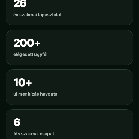
26
év szakmai tapasztalat
200+
elégedett ügyfél
10+
új megbízás havonta
6
fős szakmai csapat