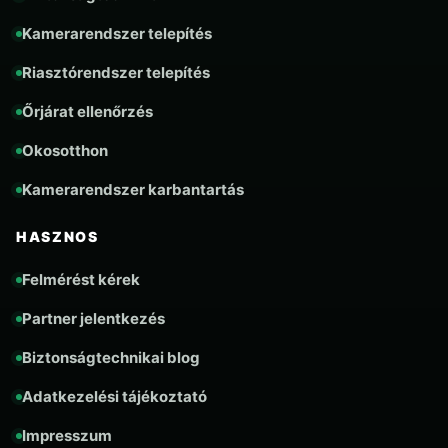
Kamerarendszer telepítés
Riasztórendszer telepítés
Őrjárat ellenőrzés
Okosotthon
Kamerarendszer karbantartás
HASZNOS
Felmérést kérek
Partner jelentkezés
Biztonságtechnikai blog
Adatkezelési tájékoztató
Impresszum