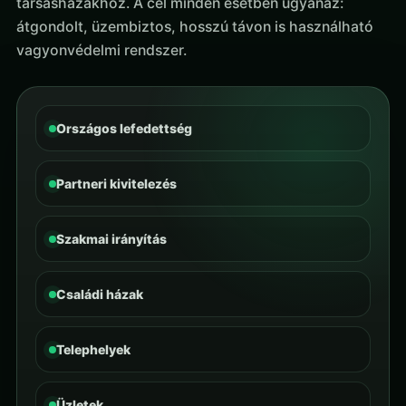
társasházakhoz. A cél minden esetben ugyanaz:
átgondolt, üzembiztos, hosszú távon is használható
vagyonvédelmi rendszer.
Országos lefedettség
Partneri kivitelezés
Szakmai irányítás
Családi házak
Telephelyek
Üzletek