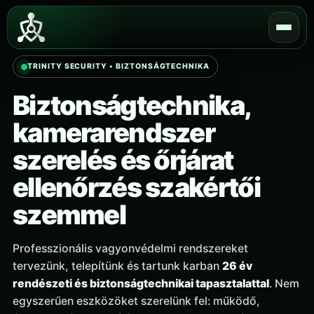
Skip
to
content
TRINITY SECURITY • BIZTONSÁGTECHNIKA
Biztonságtechnika,
kamerarendszer
szerelés és őrjárat
ellenőrzés szakértői
szemmel
Professzionális vagyonvédelmi rendszereket
tervezünk, telepítünk és tartunk karban
26 év
rendészeti és biztonságtechnikai tapasztalattal
. Nem
egyszerűen eszközöket szerelünk fel: működő,