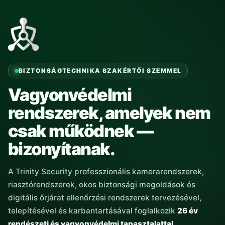
BIZTONSÁGTECHNIKA SZAKÉRTŐI SZEMMEL
Vagyonvédelmi
rendszerek, amelyek nem
csak működnek —
bizonyítanak.
A Trinity Security professzionális kamerarendszerek,
riasztórendszerek, okos biztonsági megoldások és
digitális őrjárat ellenőrzési rendszerek tervezésével,
telepítésével és karbantartásával foglalkozik
26 év
rendészeti és vagyonvédelmi tapasztalattal
.