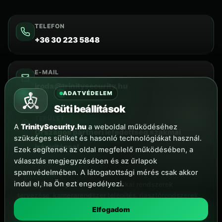
TELEFON
+36 30 223 5848
E-MAIL
iroda@trinitysecurity.hu
ADATVÉDELEM
Süti beállítások
TERÜLET
A
TrinitySecurity.hu
a weboldal működéséhez
Országos partneri lefedettség szakmai
szükséges sütiket és hasonló technológiákat használ.
irányítással
Ezek segítenek az oldal megfelelő működésében, a
választás megjegyzésében és az űrlapok
spamvédelmében. A látogatottsági mérés csak akkor
indul el, ha Ön ezt engedélyezi.
Trinity Security:
biztonságtechnikai rendszerek
tervezése, kamerarendszer telepítés, riasztórendszerek,
okosotthon megoldások, karbantartás és digitális őrjárat
Elfogadom
ellenőrzés szakmai, rendészeti szemlélettel.