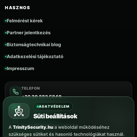
HASZNOS
Felmérést kérek
Partner jelentkezés
Biztonságtechnikai blog
Adatkezelési tájékoztató
Impresszum
TELEFON
+36 30 223 5848
ADATVÉDELEM
Süti beállítások
E-MAIL
iroda@trinitysecurity.hu
A
TrinitySecurity.hu
a weboldal működéséhez
szükséges sütiket és hasonló technológiákat használ.