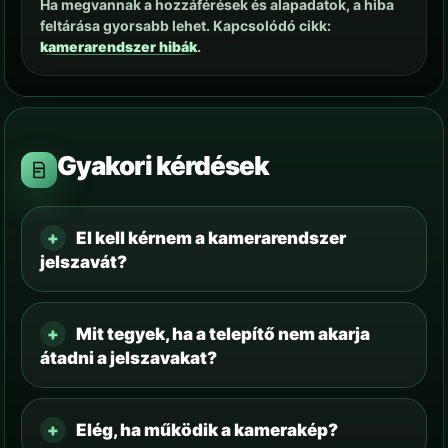
Ha megvannak a hozzáférések és alapadatok, a hiba
feltárása gyorsabb lehet. Kapcsolódó cikk:
kamerarendszer hibák
.
Gyakori kérdések
El kell kérnem a kamerarendszer
jelszavát?
Mit tegyek, ha a telepítő nem akarja
átadni a jelszavakat?
Elég, ha működik a kamerakép?