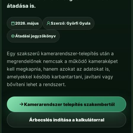
átadása is.
2026. május
Szerző: Györfi Gyula
Átadási jegyzőkönyv
Egy szakszerű kamerarendszer-telepítés után a
megrendelőnek nemcsak a működő kameraképet
kell megkapnia, hanem azokat az adatokat is,
amelyekkel később karbantartani, javítani vagy
bővíteni lehet a rendszert.
Kamerarendszer telepítés szakembertől
Árbecslés indítása a kalkulátorral