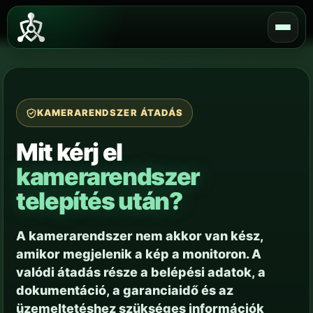
Skip
to
content
KAMERARENDSZER ÁTADÁS
Mit kérj el
kamerarendszer
telepítés után?
A kamerarendszer nem akkor van kész,
amikor megjelenik a kép a monitoron. A
valódi átadás része a belépési adatok, a
dokumentáció, a garanciaidő és az
üzemeltetéshez szükséges információk