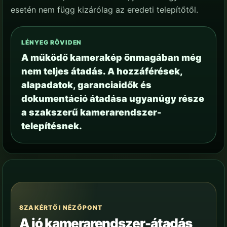
esetén nem függ kizárólag az eredeti telepítőtől.
LÉNYEG RÖVIDEN
A működő kamerakép önmagában még
nem teljes átadás. A hozzáférések,
alapadatok, garanciaidők és
dokumentáció átadása ugyanúgy része
a szakszerű kamerarendszer-
telepítésnek.
SZAKÉRTŐI NÉZŐPONT
A jó kamerarendszer-átadás