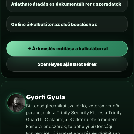
Átlátható átadás és dokumentált rendszeradatok
Online árkalkulátor az első becsléshez
Árbecslés indítása a kalkulátorral
Személyes ajánlatot kérek
Györfi Gyula
Biztonságtechnikai szakértő, veterán rendőr
parancsnok, a Trinity Security Kft. és a Trinity
Guard LLC alapítója. Szakterülete a modern
kamerarendszerek, telephelyi biztonsági
koncepciók, őrjárat-ellenőrzés és digitálisan