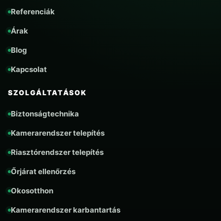
Referenciák
Árak
Blog
Kapcsolat
SZOLGÁLTATÁSOK
Biztonságtechnika
Kamerarendszer telepítés
Riasztórendszer telepítés
Őrjárat ellenőrzés
Okosotthon
Kamerarendszer karbantartás