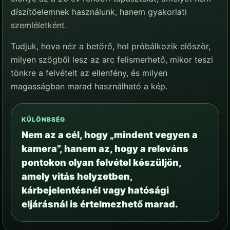
díszítőelemnek használunk, hanem gyakorlati
szemléletként.
Tudjuk, hova néz a betörő, hol próbálkozik először,
milyen szögből lesz az arc felismerhető, mikor teszi
tönkre a felvételt az ellenfény, és milyen
magasságban marad használható a kép.
KÜLÖNBSÉG
Nem az a cél, hogy „mindent vegyen a
kamera”, hanem az, hogy a releváns
pontokon olyan felvétel készüljön,
amely vitás helyzetben,
kárbejelentésnél vagy hatósági
eljárásnál is értelmezhető marad.