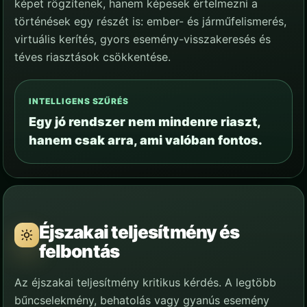
képet rögzítenek, hanem képesek értelmezni a
történések egy részét is: ember- és járműfelismerés,
virtuális kerítés, gyors esemény-visszakeresés és
téves riasztások csökkentése.
INTELLIGENS SZŰRÉS
Egy jó rendszer nem mindenre riaszt,
hanem csak arra, ami valóban fontos.
Éjszakai teljesítmény és
felbontás
Az éjszakai teljesítmény kritikus kérdés. A legtöbb
bűncselekmény, behatolás vagy gyanús esemény