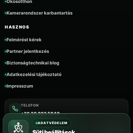
Okosotthon
Kamerarendszer karbantartás
HASZNOS
Felmérést kérek
Partner jelentkezés
Biztonságtechnikai blog
Adatkezelési tájékoztató
Impresszum
TELEFON
+36 30 223 5848
ADATVÉDELEM
Süti beállítások
E-MAIL