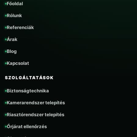
Főoldal
Rólunk
Referenciák
Árak
Blog
Kapcsolat
SZOLGÁLTATÁSOK
Biztonságtechnika
Kamerarendszer telepítés
Riasztórendszer telepítés
Őrjárat ellenőrzés