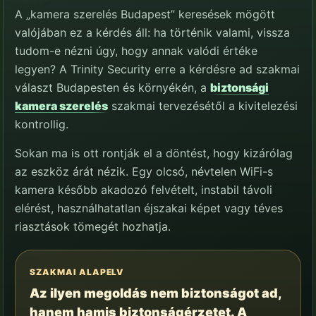
A „kamera szerelés Budapest” keresések mögött
valójában ez a kérdés áll: ha történik valami, vissza
tudom-e nézni úgy, hogy annak valódi értéke
legyen? A Trinity Security erre a kérdésre ad szakmai
választ Budapesten és környékén, a
biztonsági
kamera szerelés
szakmai tervezésétől a kivitelezési
kontrollig.
Sokan ma is ott rontják el a döntést, hogy kizárólag
az eszköz árát nézik. Egy olcsó, névtelen WiFi-s
kamera később akadozó felvételt, instabil távoli
elérést, használhatatlan éjszakai képet vagy téves
riasztások tömegét hozhatja.
SZAKMAI ALAPELV
Az ilyen megoldás nem biztonságot ad,
hanem hamis biztonságérzetet. A