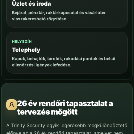
Üzlet és iroda
Bejárat, pénztár, raktárkapcsolat és vásárlótér
visszakereshető rögzítése.
HELYSZÍN
Telephely
Kapuk, behajtók, tárolók, rakodási pontok és belső
ellenőrzési igények lefedése.
26 év rendőri tapasztalat a
tervezés mögött
A Trinity Security egyik legerősebb megkülönböztető
előnye az a 26 év rendőri tapasztalat, amelyet nem