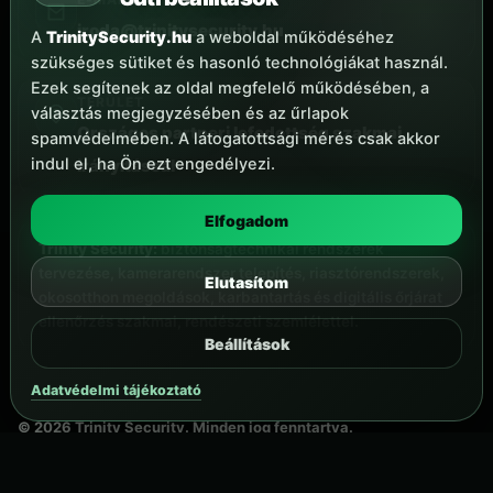
iroda@trinitysecurity.hu
A
TrinitySecurity.hu
a weboldal működéséhez
szükséges sütiket és hasonló technológiákat használ.
Ezek segítenek az oldal megfelelő működésében, a
TERÜLET
választás megjegyzésében és az űrlapok
Országos partneri lefedettség szakmai
spamvédelmében. A látogatottsági mérés csak akkor
indul el, ha Ön ezt engedélyezi.
irányítással
Elfogadom
Trinity Security:
biztonságtechnikai rendszerek
tervezése, kamerarendszer telepítés, riasztórendszerek,
Elutasítom
okosotthon megoldások, karbantartás és digitális őrjárat
ellenőrzés szakmai, rendészeti szemlélettel.
Beállítások
Adatvédelmi tájékoztató
©
2026
Trinity Security. Minden jog fenntartva.
Partner jelentkezés
Adatkezelés
Impresszum
Kapcsolat