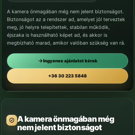
A kamera önmagában még nem jelent biztonságot.
Biztonságot az a rendszer ad, amelyet jól terveztek
meg, jó helyre telepítettek, stabilan működik,
éjszaka is használható képet ad, és akkor is
megbízható marad, amikor valóban szükség van rá.
Ingyenes ajánlatot kérek
Kamera szerelés Budapesten szakmai
tervezéssel.
+36 30 223 5848
Nem kamerát adunk, hanem átgondolt, visszanézhető és hosszú
távon is használható védelmi rendszert.
A kamera önmagában még
nem jelent biztonságot