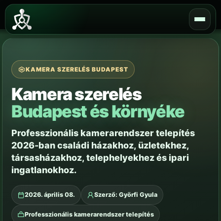
Skip
to
content
KAMERA SZERELÉS BUDAPEST
Kamera szerelés
Budapest és környéke
Professzionális kamerarendszer telepítés
2026-ban családi házakhoz, üzletekhez,
társasházakhoz, telephelyekhez és ipari
ingatlanokhoz.
2026. április 08.
Szerző: Györfi Gyula
Professzionális kamerarendszer telepítés