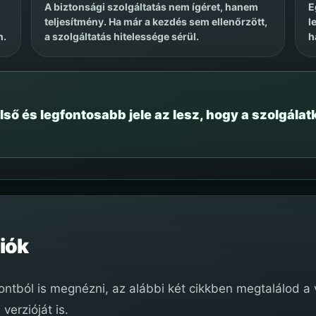
A biztonsági szolgáltatás nem ígéret, hanem
E
teljesítmény. Ha már a kezdés sem ellenőrzött,
l
n.
a szolgáltatás hitelessége sérül.
h
lső és legfontosabb jele az lesz, hogy a szolgála
iók
tból is megnézni, az alábbi két cikkben megtalálod a v
erzióját is.