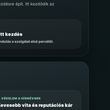
désre épít. Itt kezdődik az
tt kezdés
indulás a szolgálat első percétől.
. VÉDELEM A HÍRNÉVNEK
evesebb vita és reputációs kár