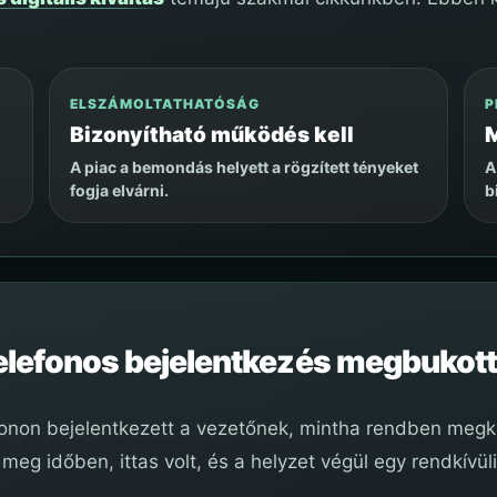
ELSZÁMOLTATHATÓSÁG
P
Bizonyítható működés kell
M
A piac a bemondás helyett a rögzített tényeket
A
fogja elvárni.
b
telefonos bejelentkezés megbukott
efonon bejelentkezett a vezetőnek, mintha rendben megk
meg időben, ittas volt, és a helyzet végül egy rendkívü