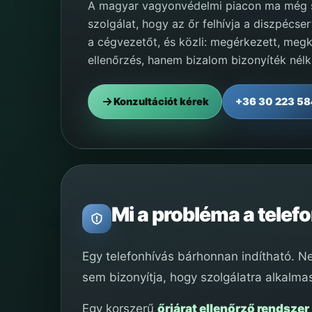
A magyar vagyonvédelmi piacon ma még s
szolgálat, hogy az őr felhívja a diszpécse
a cégvezetőt, és közli: megérkezett, me
ellenőrzés, hanem bizalom bizonyíték nélk
Konzultációt kérek
+36 30 223 5
Mi a probléma a telef
Egy telefonhívás bárhonnan indítható. Ne
sem bizonyítja, hogy szolgálatra alkalm
Egy korszerű
őrjárat ellenőrző rendszer