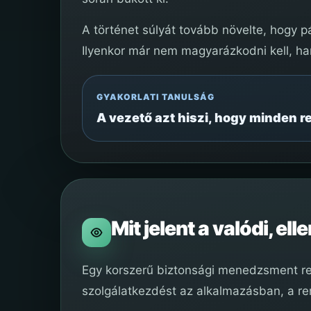
A történet súlyát tovább növelte, hogy p
Ilyenkor már nem magyarázkodni kell, ha
GYAKORLATI TANULSÁG
A vezető azt hiszi, hogy minden r
Mit jelent a valódi, e
Egy korszerű biztonsági menedzsment ren
szolgálatkezdést az alkalmazásban, a re