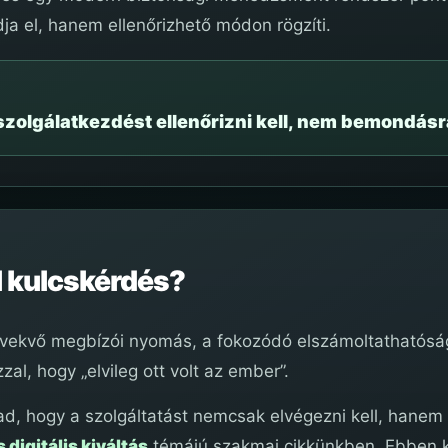
a el, hanem ellenőrizhető módon rögzíti.
szolgálatkezdést ellenőrizni kell, nem bemondásr
l kulcskérdés?
növekvő megbízói nyomás, a fokozódó elszámoltathatósá
, hogy „elvileg ott volt az ember”.
d, hogy a szolgáltatást nemcsak elvégezni kell, hanem bi
 digitális kiváltás
témájú szakmai cikkünkben. Ebben k