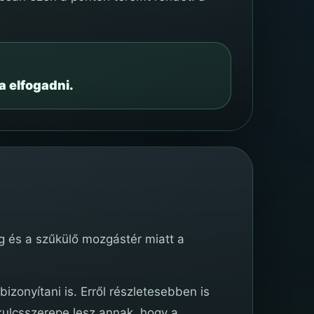
a elfogadni.
g és a szűkülő mozgástér miatt a
zonyítani is. Erről részletesebben is
ulcsszerepe lesz annak, hogy a