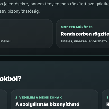
 jelentésekre, hanem ténylegesen rögzített szolgálatkez
atív bizonyíthatóság.
MODERN MŰKÖDÉS
Rendszerben rögzíte
 nélkül.
Hiteles, visszaellenőrizhető 
 okból?
2. VÉDELEM A MEGBÍZÓNAK
3
A szolgáltatás bizonyítható
K