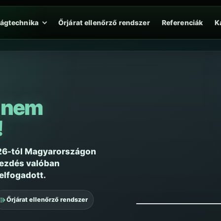
ságtechnika
Őrjárat ellenőrző rendszer
Referenciák
K
s
nem
!
026-tól Magyarországon
kezdés valóban
elfogadott.
A telefonhívás ne
A szolgálatkezdést elle
Őrjárat ellenőrző rendszer