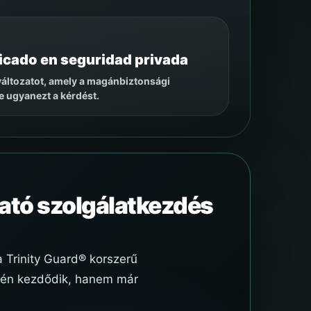
ificado en seguridad privada
változatot, amely a magánbiztonsági
e ugyanezt a kérdést.
ható szolgálatkezdés
 Trinity Guard® korszerű
epén kezdődik, hanem már