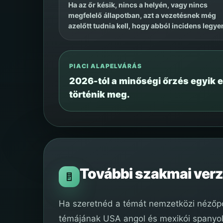
Ha az őr késik, nincs a helyén, vagy nincs
megfelelő állapotban, azt a vezetésnek még
azelőtt tudnia kell, hogy abból incidens legye
PIACI ALAPELVÁRÁS
2026-tól a minőségi őrzés egyik e
történik meg.
További szakmai verz
Ha szeretnéd a témát nemzetközi nézőpon
témájának USA angol és mexikói spanyol v