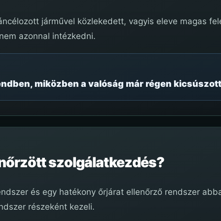
áncélozott járművel közlekedett, vagyis eleve magas fe
nem azonnal intézkedni.
endben, miközben a valóság már régen kicsúszott 
llenőrzött szolgálatkezdés?
dszer és egy hatékony őrjárat ellenőrző rendszer abba
ndszer részeként kezeli.