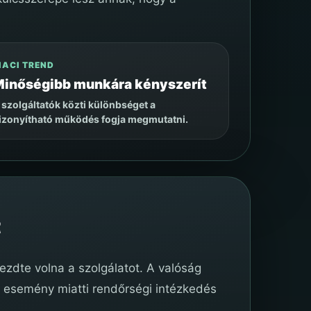
IACI TREND
inőségibb munkára kényszerít
 szolgáltatók közti különbséget a
izonyítható működés fogja megmutatni.
ezdte volna a szolgálatot. A valóság
li esemény miatti rendőrségi intézkedés