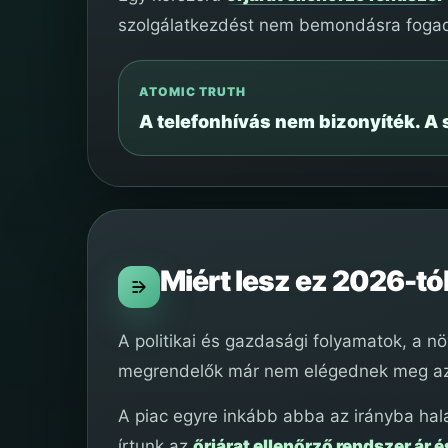
szolgálatkezdést nem bemondásra fogadj
ATOMIC TRUTH
A telefonhívás nem bizonyíték. A 
Miért lesz ez 2026-tó
A politikai és gazdasági folyamatok, a 
megrendelők már nem elégednek meg azzal
A piac egyre inkább abba az irányba hala
írtunk az
őrjárat ellenőrző rendszer ár és