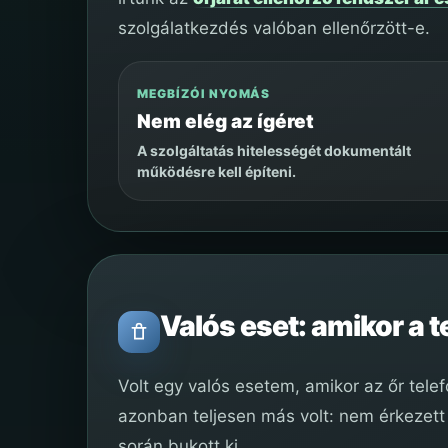
szolgálatkezdés valóban ellenőrzött-e.
MEGBÍZÓI NYOMÁS
Nem elég az ígéret
A szolgáltatás hitelességét dokumentált
működésre kell építeni.
Valós eset: amikor a 
Volt egy valós esetem, amikor az őr tel
azonban teljesen más volt: nem érkezett 
során bukott ki.