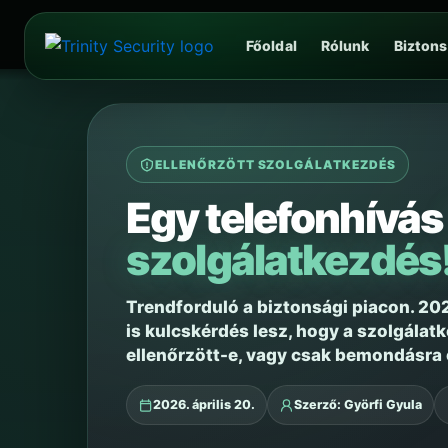
Skip
to
Főoldal
Rólunk
Bizton
content
ELLENŐRZÖTT SZOLGÁLATKEZDÉS
Egy telefonhívá
szolgálatkezdés
Trendforduló a biztonsági piacon. 2
is kulcskérdés lesz, hogy a szolgálat
ellenőrzött-e, vagy csak bemondásra 
2026. április 20.
Szerző: Györfi Gyula