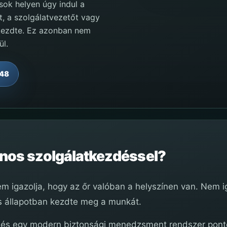
ok helyen úgy indul a
rt, a szolgálatvezetőt vagy
gkezdte. Ez azonban nem
ül.
848
onos szolgálatkezdéssel?
m igazolja, hogy az őr valóban a helyszínen van. Nem ig
as állapotban kezdte meg a munkát.
és egy modern biztonsági menedzsment rendszer ponto