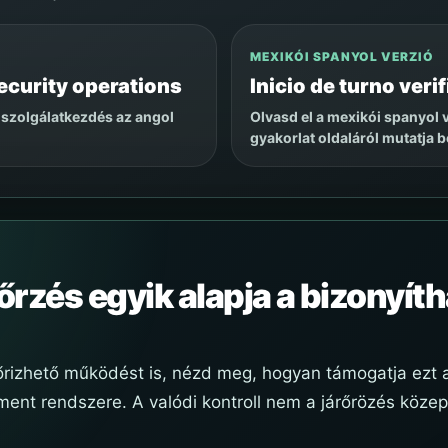
MEXIKÓI SPANYOL VERZIÓ
 security operations
Inicio de turno ver
 szolgálatkezdés az angol
Olvasd el a mexikói spanyol 
gyakorlat oldaláról mutatja b
őrzés egyik alapja a bizonyít
őrizhető működést is, nézd meg, hogyan támogatja ezt a
sment rendszere. A valódi kontroll nem a járőrözés köz