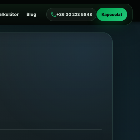
alkulátor
Blog
+36 30 223 5848
Kapcsolat
m bizonyíték.
nőrizni kell, nem bemondásra elfogadni.