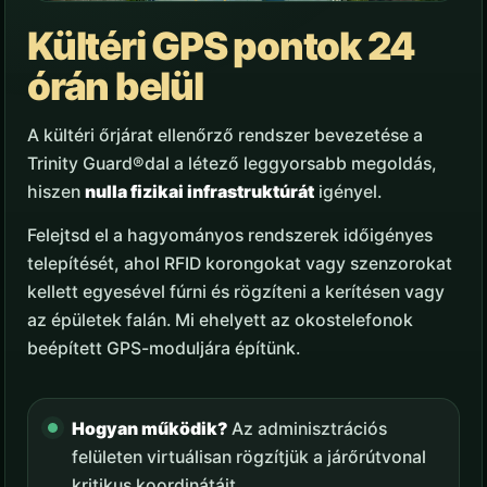
Kültéri GPS pontok 24
órán belül
A kültéri őrjárat ellenőrző rendszer bevezetése a
Trinity Guard®dal a létező leggyorsabb megoldás,
hiszen
nulla fizikai infrastruktúrát
igényel.
Felejtsd el a hagyományos rendszerek időigényes
telepítését, ahol RFID korongokat vagy szenzorokat
kellett egyesével fúrni és rögzíteni a kerítésen vagy
az épületek falán. Mi ehelyett az okostelefonok
beépített GPS-moduljára építünk.
Hogyan működik?
Az adminisztrációs
felületen virtuálisan rögzítjük a járőrútvonal
kritikus koordinátáit.