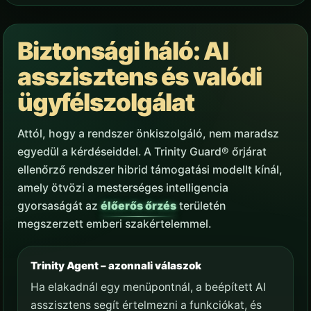
Biztonsági háló: AI
asszisztens és valódi
ügyfélszolgálat
Attól, hogy a rendszer önkiszolgáló, nem maradsz
egyedül a kérdéseiddel. A Trinity Guard® őrjárat
ellenőrző rendszer hibrid támogatási modellt kínál,
amely ötvözi a mesterséges intelligencia
gyorsaságát az
élőerős őrzés
területén
megszerzett emberi szakértelemmel.
Trinity Agent – azonnali válaszok
Ha elakadnál egy menüpontnál, a beépített AI
asszisztens segít értelmezni a funkciókat, és