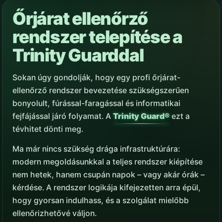
Őrjárat ellenőrző
rendszer telepítése a
Trinity Guarddal
Sokan úgy gondolják, hogy egy profi őrjárat-
ellenőrző rendszer bevezetése szükségszerűen
bonyolult, fúrással-faragással és informatikai
fejfájással járó folyamat. A
Trinity Guard®
ezt a
tévhitet dönti meg.
Ma már nincs szükség drága infrastruktúrára:
modern megoldásunkkal a teljes rendszer kiépítése
nem hetek, hanem csupán napok – vagy akár órák –
kérdése. A rendszer logikája kifejezetten arra épül,
hogy gyorsan indulhass, és a szolgálat mielőbb
ellenőrizhetővé váljon.