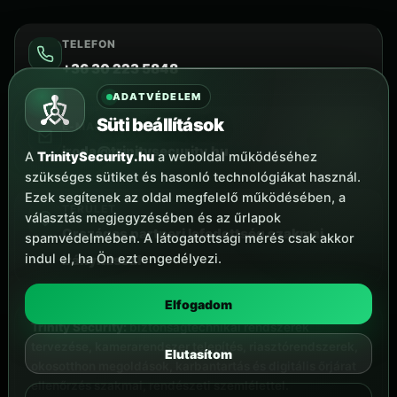
TELEFON
+36 30 223 5848
ADATVÉDELEM
Süti beállítások
E-MAIL
iroda@trinitysecurity.hu
A
TrinitySecurity.hu
a weboldal működéséhez
szükséges sütiket és hasonló technológiákat használ.
Ezek segítenek az oldal megfelelő működésében, a
TERÜLET
választás megjegyzésében és az űrlapok
Országos partneri lefedettség szakmai
spamvédelmében. A látogatottsági mérés csak akkor
indul el, ha Ön ezt engedélyezi.
irányítással
Elfogadom
Trinity Security:
biztonságtechnikai rendszerek
tervezése, kamerarendszer telepítés, riasztórendszerek,
Elutasítom
okosotthon megoldások, karbantartás és digitális őrjárat
ellenőrzés szakmai, rendészeti szemlélettel.