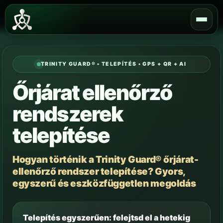
Skip
to
content
TRINITY GUARD® • TELEPÍTÉS • GPS + QR + AI
Őrjárat ellenőrző
rendszerek
telepítése
Hogyan történik a Trinity Guard® őrjárat-
ellenőrző rendszer telepítése? Gyors,
egyszerű és eszközfüggetlen megoldás
Telepítés egyszerűen: felejtsd el a hetekig