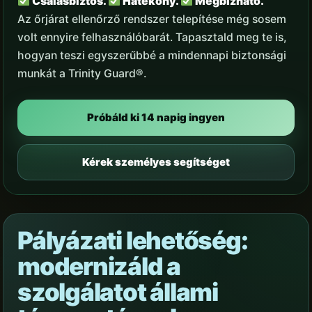
Csalásbiztos.
Hatékony.
Megbízható.
Az őrjárat ellenőrző rendszer telepítése még sosem
volt ennyire felhasználóbarát. Tapasztald meg te is,
hogyan teszi egyszerűbbé a mindennapi biztonsági
munkát a Trinity Guard®.
Próbáld ki 14 napig ingyen
Kérek személyes segítséget
Pályázati lehetőség:
modernizáld a
szolgálatot állami