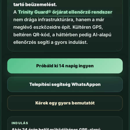
tartó beüzemelést.
A
Trinity Guard® őrjárat ellenőrző rendszer
nem drága infrastruktúrára, hanem a már
meglévő eszközeidre épít. Kültéren GPS,
beltéren QR-kód, a háttérben pedig AI-alapú
ellenőrzés segíti a gyors indulást.
Próbáld ki 14 napig ingyen
Telepítési segítség WhatsAppon
Kérek egy gyors bemutatót
INDULÁS
Akár
24 órán belül
működőképes GPS-alapú