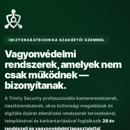
BIZTONSÁGTECHNIKA SZAKÉRTŐI SZEMMEL
Vagyonvédelmi
rendszerek, amelyek nem
csak működnek —
bizonyítanak.
A Trinity Security professzionális kamerarendszerek,
riasztórendszerek, okos biztonsági megoldások és
digitális őrjárat ellenőrzési rendszerek tervezésével,
telepítésével és karbantartásával foglalkozik
26 év
rendészeti és vagyonvédelmi tapasztalattal
.