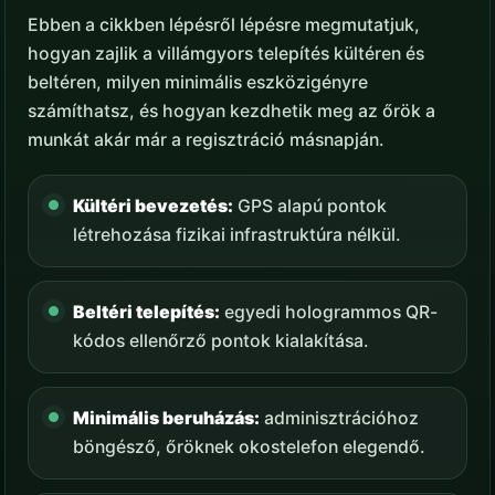
Ebben a cikkben lépésről lépésre megmutatjuk,
hogyan zajlik a villámgyors telepítés kültéren és
beltéren, milyen minimális eszközigényre
számíthatsz, és hogyan kezdhetik meg az őrök a
munkát akár már a regisztráció másnapján.
Kültéri bevezetés:
GPS alapú pontok
létrehozása fizikai infrastruktúra nélkül.
Beltéri telepítés:
egyedi hologrammos QR-
kódos ellenőrző pontok kialakítása.
Minimális beruházás:
adminisztrációhoz
böngésző, őröknek okostelefon elegendő.