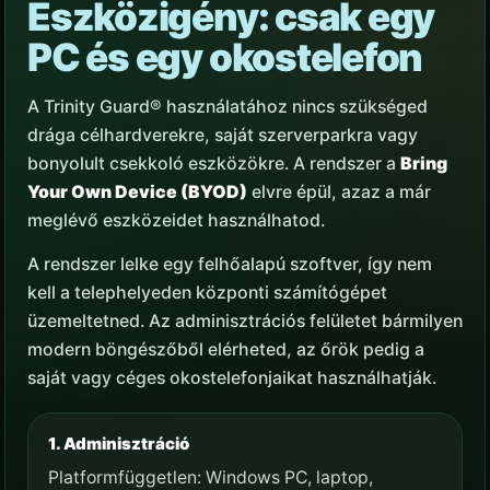
Eszközigény: csak egy
PC és egy okostelefon
A Trinity Guard® használatához nincs szükséged
drága célhardverekre, saját szerverparkra vagy
bonyolult csekkoló eszközökre. A rendszer a
Bring
Your Own Device (BYOD)
elvre épül, azaz a már
meglévő eszközeidet használhatod.
A rendszer lelke egy felhőalapú szoftver, így nem
kell a telephelyeden központi számítógépet
üzemeltetned. Az adminisztrációs felületet bármilyen
modern böngészőből elérheted, az őrök pedig a
saját vagy céges okostelefonjaikat használhatják.
1. Adminisztráció
Platformfüggetlen: Windows PC, laptop,