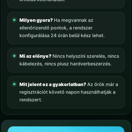
Milyen gyors?
Ha megvannak az
ellenőrizendő pontok, a rendszer
konfigurálása 24 órán belül kész lehet.
Mi az előnye?
Nincs helyszíni szerelés, nincs
kábelezés, nincs plusz hardverbeszerzés.
Mit jelent ez a gyakorlatban?
Az őrök már a
regisztrációt követő napon használhatják a
rendszert.