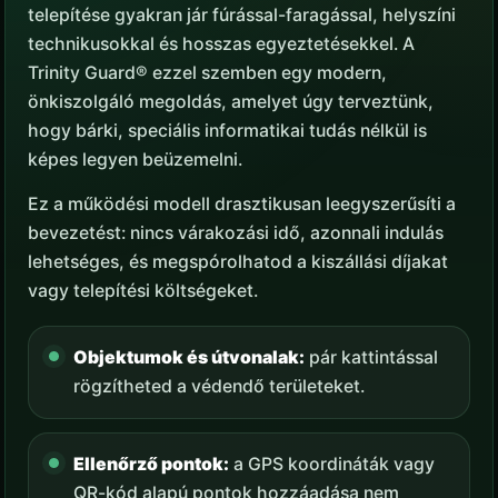
telepítése gyakran jár fúrással-faragással, helyszíni
technikusokkal és hosszas egyeztetésekkel. A
Trinity Guard® ezzel szemben egy modern,
önkiszolgáló megoldás, amelyet úgy terveztünk,
hogy bárki, speciális informatikai tudás nélkül is
képes legyen beüzemelni.
Ez a működési modell drasztikusan leegyszerűsíti a
bevezetést: nincs várakozási idő, azonnali indulás
lehetséges, és megspórolhatod a kiszállási díjakat
vagy telepítési költségeket.
Objektumok és útvonalak:
pár kattintással
rögzítheted a védendő területeket.
Ellenőrző pontok:
a GPS koordináták vagy
QR-kód alapú pontok hozzáadása nem