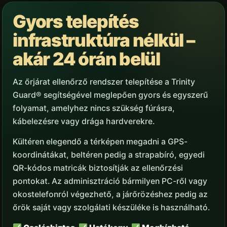
Gyors telepítés
infrastruktúra nélkül –
akár 24 órán belül
Az őrjárat ellenőrző rendszer telepítése a Trinity
Guard® segítségével meglepően gyors és egyszerű
folyamat, amelyhez nincs szükség fúrásra,
kábelezésre vagy drága hardverekre.
Kültéren elegendő a térképen megadni a GPS-
koordinátákat, beltéren pedig a strapabíró, egyedi
QR-kódos matricák biztosítják az ellenőrzési
pontokat. Az adminisztráció bármilyen PC-ről vagy
okostelefonról végezhető, a járőrözéshez pedig az
őrök saját vagy szolgálati készüléke is használható.