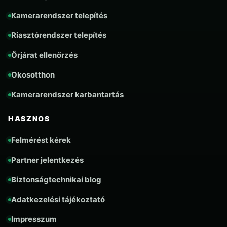
Kamerarendszer telepítés
Riasztórendszer telepítés
Őrjárat ellenőrzés
Okosotthon
Kamerarendszer karbantartás
HASZNOS
Felmérést kérek
Partner jelentkezés
Biztonságtechnikai blog
Adatkezelési tájékoztató
Impresszum