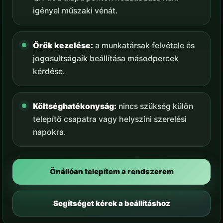
igényel műszaki vénát.
Őrök kezelése:
a munkatársak felvétele és
jogosultságaik beállítása másodpercek
kérdése.
Költséghatékonyság:
nincs szükség külön
telepítő csapatra vagy helyszíni szerelési
napokra.
Önállóan telepítem a rendszerem
Segítséget kérek a beállításhoz