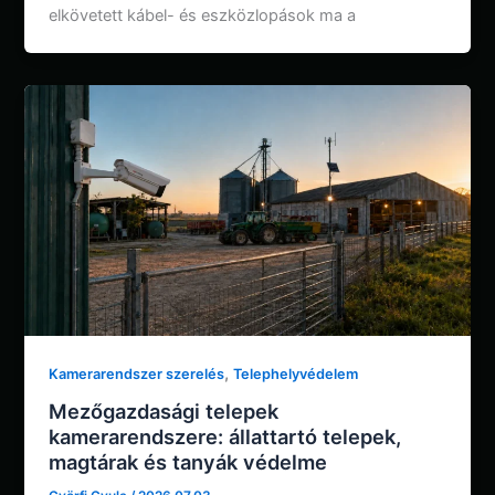
elkövetett kábel- és eszközlopások ma a
,
Kamerarendszer szerelés
Telephelyvédelem
Mezőgazdasági telepek
kamerarendszere: állattartó telepek,
magtárak és tanyák védelme