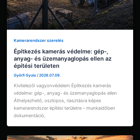
Kamerarendszer szerelés
Építkezés kamerás védelme: gép-,
anyag- és üzemanyaglopás ellen az
építési területen
Györfi Gyula
/
2026.07.09.
Kivitelezői vagyonvédelem Építkezés kamerás
védelme: gép-, anyag- és üzemanyaglopás ellen
Áthelyezhető, oszlopos, riasztásra képes
kamerarendszer építési területre – munkaidőben
dokumentáció,