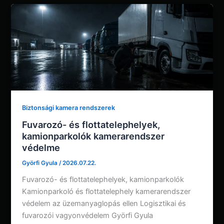
Biztonsági kamera rendszerek
Fuvarozó- és flottatelephelyek,
kamionparkolók kamerarendszer
védelme
Györfi Gyula
/
2026.07.22.
Fuvarozó- és flottatelephelyek, kamionparkolók
Kamionparkoló és flottatelephely kamerarendszer
védelem az üzemanyaglopás ellen Logisztikai és
fuvarozói vagyonvédelem Györfi Gyula