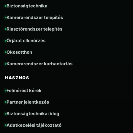
Biztonságtechnika
Kamerarendszer telepítés
Riasztórendszer telepítés
Őrjárat ellenőrzés
Okosotthon
Kamerarendszer karbantartás
HASZNOS
Felmérést kérek
Partner jelentkezés
Biztonságtechnikai blog
Adatkezelési tájékoztató