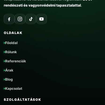
rendészeti és vagyonvédelmi tapasztalattal
.
OLDALAK
Főoldal
Rólunk
Referenciák
Árak
Blog
Kapcsolat
SZOLGÁLTATÁSOK