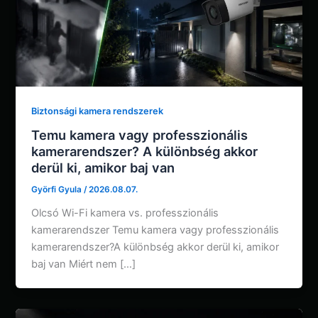
Biztonsági kamera rendszerek
Temu kamera vagy professzionális
kamerarendszer? A különbség akkor
derül ki, amikor baj van
Györfi Gyula
/
2026.08.07.
Olcsó Wi-Fi kamera vs. professzionális
kamerarendszer Temu kamera vagy professzionális
kamerarendszer?A különbség akkor derül ki, amikor
baj van Miért nem […]