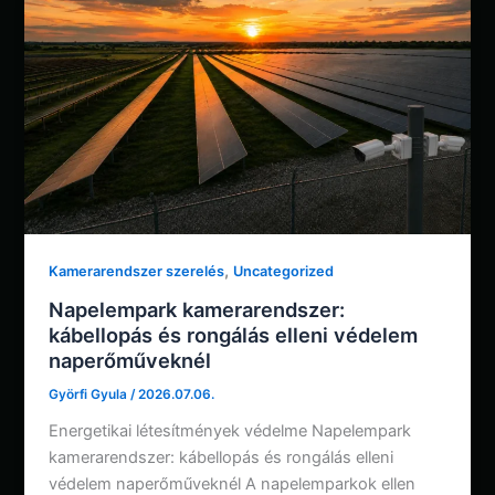
,
Kamerarendszer szerelés
Uncategorized
Napelempark kamerarendszer:
kábellopás és rongálás elleni védelem
naperőműveknél
Györfi Gyula
/
2026.07.06.
Energetikai létesítmények védelme Napelempark
kamerarendszer: kábellopás és rongálás elleni
védelem naperőműveknél A napelemparkok ellen