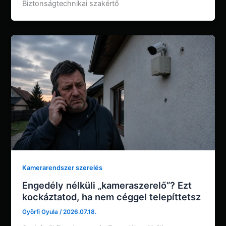
Biztonságtechnikai szakértő
Kamerarendszer szerelés
Engedély nélküli „kameraszerelő”? Ezt
kockáztatod, ha nem céggel telepíttetsz
Györfi Gyula
/
2026.07.18.