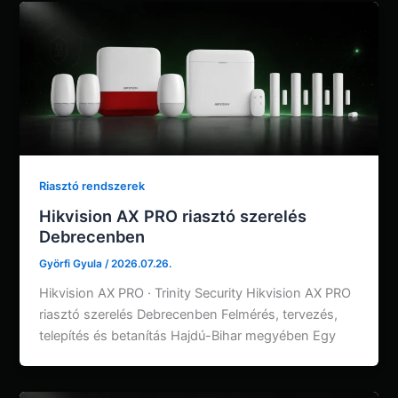
Riasztó rendszerek
Hikvision AX PRO riasztó szerelés
Debrecenben
Györfi Gyula
/
2026.07.26.
Hikvision AX PRO · Trinity Security Hikvision AX PRO
riasztó szerelés Debrecenben Felmérés, tervezés,
telepítés és betanítás Hajdú-Bihar megyében Egy