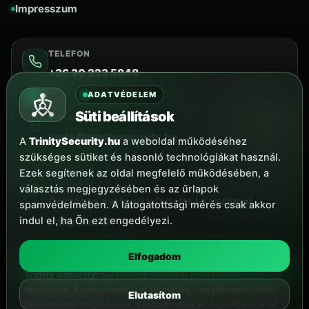
Impresszum
TELEFON
+36 30 223 5848
ADATVÉDELEM
Süti beállítások
E-MAIL
iroda@trinitysecurity.hu
A
TrinitySecurity.hu
a weboldal működéséhez
szükséges sütiket és hasonló technológiákat használ.
Ezek segítenek az oldal megfelelő működésében, a
TERÜLET
választás megjegyzésében és az űrlapok
Országos partneri lefedettség szakmai
spamvédelmében. A látogatottsági mérés csak akkor
indul el, ha Ön ezt engedélyezi.
irányítással
Elfogadom
Trinity Security:
biztonságtechnikai rendszerek
tervezése, kamerarendszer telepítés, riasztórendszerek,
Elutasítom
okosotthon megoldások, karbantartás és digitális őrjárat