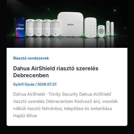
Riasztó rendszerek
Dahua AirShield riasztó szerelés
Debrecenben
Györfi Gyula
/
2026.07.27.
Dahua AirShield · Trinity Security Dahua AirShield
riasztó szerelés Debrecenben Kedvező árú, vezeték
nélküli riasztó felmérése, telepítése és betanítása
Hajdú-Bihar