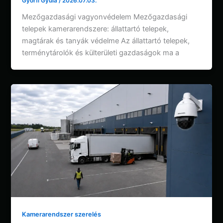
Györfi Gyula
/
2026.07.03.
Mezőgazdasági vagyonvédelem Mezőgazdasági
telepek kamerarendszere: állattartó telepek,
magtárak és tanyák védelme Az állattartó telepek,
terménytárolók és külterületi gazdaságok ma a
Kamerarendszer szerelés