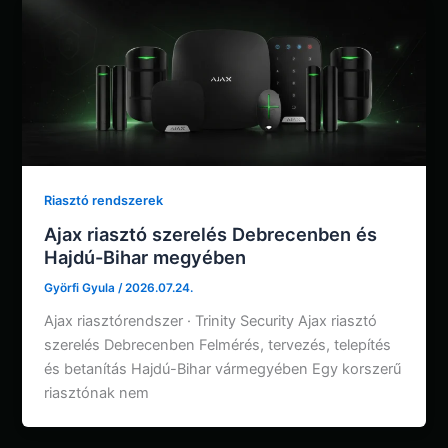
Riasztó rendszerek
Ajax riasztó szerelés Debrecenben és
Hajdú-Bihar megyében
Györfi Gyula
/
2026.07.24.
Ajax riasztórendszer · Trinity Security Ajax riasztó
szerelés Debrecenben Felmérés, tervezés, telepítés
és betanítás Hajdú-Bihar vármegyében Egy korszerű
riasztónak nem