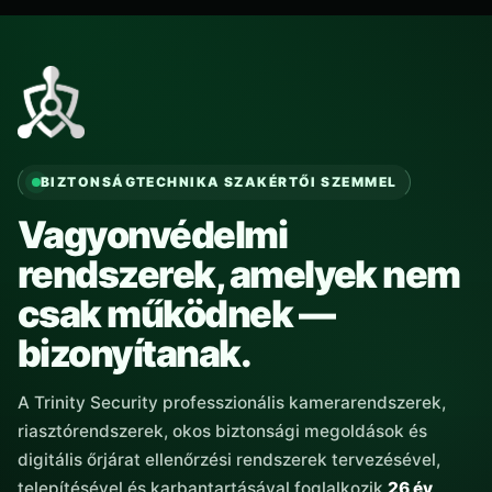
BIZTONSÁGTECHNIKA SZAKÉRTŐI SZEMMEL
Vagyonvédelmi
rendszerek, amelyek nem
csak működnek —
bizonyítanak.
A Trinity Security professzionális kamerarendszerek,
riasztórendszerek, okos biztonsági megoldások és
digitális őrjárat ellenőrzési rendszerek tervezésével,
telepítésével és karbantartásával foglalkozik
26 év