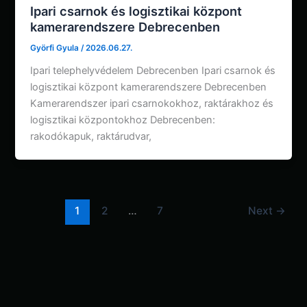
Ipari csarnok és logisztikai központ
kamerarendszere Debrecenben
Györfi Gyula
/
2026.06.27.
Ipari telephelyvédelem Debrecenben Ipari csarnok és
logisztikai központ kamerarendszere Debrecenben
Kamerarendszer ipari csarnokokhoz, raktárakhoz és
logisztikai központokhoz Debrecenben:
rakodókapuk, raktárudvar,
1
2
…
7
Next
→