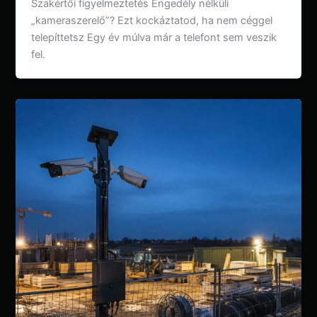
Szakértői figyelmeztetés Engedély nélküli
„kameraszerelő”? Ezt kockáztatod, ha nem céggel
telepíttetsz Egy év múlva már a telefont sem veszik
fel.