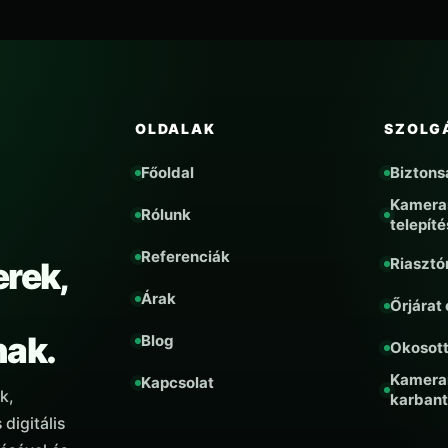
OLDALAK
SZOLG
Főoldal
Biztons
Kamera
Rólunk
telepíté
Referenciák
Riasztó
rek,
Árak
Őrjárat
nak.
Blog
Okosot
Kamera
Kapcsolat
k,
karbant
digitális