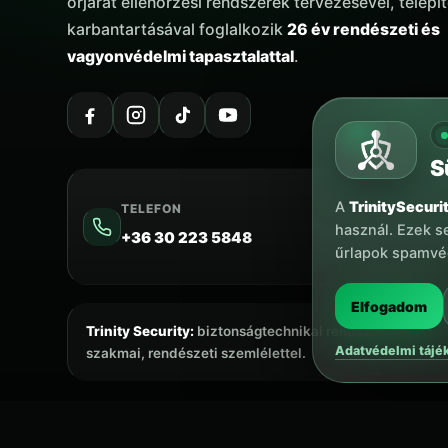
őrjárat ellenőrzési rendszerek tervezésével, telepí
karbantartásával foglalkozik
26 év rendészeti és
vagyonvédelmi tapasztalattal
.
S
A
TrinitySecuri
TELEFON
használ. Ezek s
+36 30 223 5848
űrlapok spamvéd
Elfogadom
Trinity Security:
biztonságtechnikai rendszerek tervezés
Adatvédelmi tájé
szakmai, rendészeti szemlélettel.