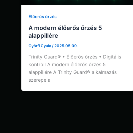
Élőerős őrzés
A modern élőerős őrzés 5
alappillére
Györfi Gyula
/
2025.05.09.
Trinity Guard® • Élőerős őrzés • Digitális
kontroll A modern élőerős őrzés 5
alappillére A Trinity Guard® alkalmazás
szerepe a