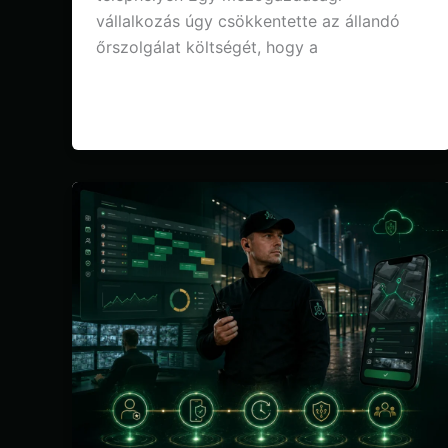
vállalkozás úgy csökkentette az állandó
őrszolgálat költségét, hogy a