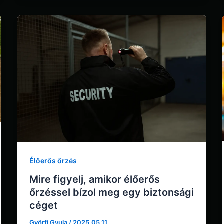
Élőerős őrzés
Mire figyelj, amikor élőerős
őrzéssel bízol meg egy biztonsági
céget
Györfi Gyula
/
2025.05.11.