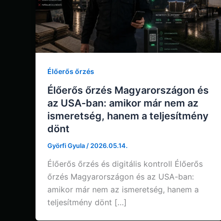
Élőerős őrzés
Élőerős őrzés Magyarországon és
az USA-ban: amikor már nem az
ismeretség, hanem a teljesítmény
dönt
Györfi Gyula
/
2026.05.14.
Élőerős őrzés és digitális kontroll Élőerős
őrzés Magyarországon és az USA-ban:
amikor már nem az ismeretség, hanem a
teljesítmény dönt […]