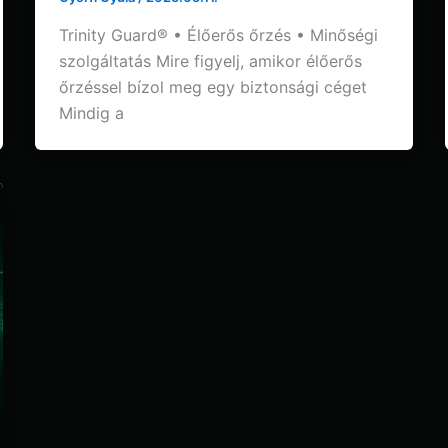
Trinity Guard® • Élőerős őrzés • Minőségi
szolgáltatás Mire figyelj, amikor élőerős
őrzéssel bízol meg egy biztonsági céget
Mindig a