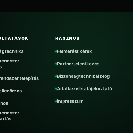
ÁLTATÁSOK
HASZNOS
ágtechnika
Felmérést kérek
rendszer
Partner jelentkezés
s
Biztonságtechnikai blog
rendszer telepítés
Adatkezelési tájékoztató
 ellenőrzés
Impresszum
thon
rendszer
artás