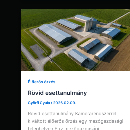
Élőerős őrzés
Rövid esettanulmány
Györfi Gyula
/
2026.02.09.
Rövid esettanulmány Kamerarendszerrel
kiváltott élőerős őrzés egy mezőgazdasági
telephelyen Egy mezőgazdasági