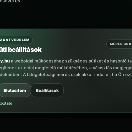
tésével és
ADATVÉDELEM
MÉRÉS CSA
üti beállítások
ty.hu
a weboldal működéséhez szükséges sütiket és hasonló te
E-MAIL
egítenek az oldal megfelelő működésében, a választás megjeg
iroda@trinitysecurity.hu
elmében. A látogatottsági mérés csak akkor indul el, ha Ön ezt
Elutasítom
Beállítások
e, kamerarendszer telepítés, riasztórendszerek, okosotthon megoldás
koztató