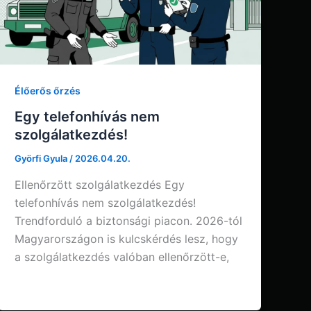
Élőerős őrzés
Egy telefonhívás nem
szolgálatkezdés!
Györfi Gyula
/
2026.04.20.
Ellenőrzött szolgálatkezdés Egy
telefonhívás nem szolgálatkezdés!
Trendforduló a biztonsági piacon. 2026-tól
Magyarországon is kulcskérdés lesz, hogy
a szolgálatkezdés valóban ellenőrzött-e,