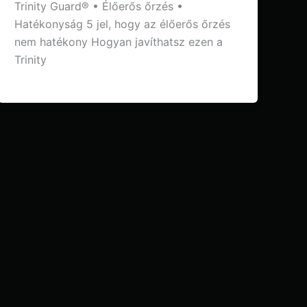
Trinity Guard® • Élőerős őrzés •
Hatékonyság 5 jel, hogy az élőerős őrzés
nem hatékony Hogyan javíthatsz ezen a
Trinity