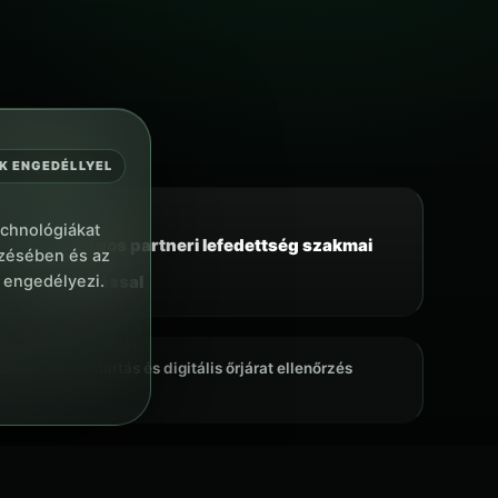
K ENGEDÉLLYEL
TERÜLET
chnológiákat
Országos partneri lefedettség szakmai
yzésében és az
 engedélyezi.
irányítással
ok, karbantartás és digitális őrjárat ellenőrzés