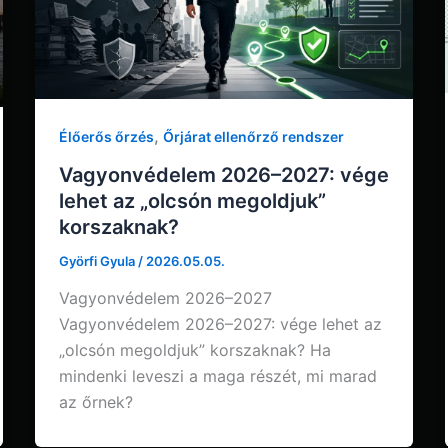
,
Élőerős őrzés
Őrjárat ellenőrző rendszer
Vagyonvédelem 2026–2027: vége
lehet az „olcsón megoldjuk”
korszaknak?
Györfi Gyula
/
2026.05.05.
Vagyonvédelem 2026–2027
Vagyonvédelem 2026–2027: vége lehet az
„olcsón megoldjuk” korszaknak? Ha
mindenki leveszi a maga részét, mi marad
az őrnek?