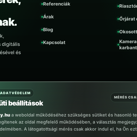
Referenciák
Riasztó
Árak
nak.
Őrjárat
Blog
Okosot
k,
Kamera
Kapcsolat
digitális
karbant
tésével és
ADATVÉDELEM
MÉRÉS CSA
üti beállítások
ty.hu
a weboldal működéséhez szükséges sütiket és hasonló te
E-MAIL
egítenek az oldal megfelelő működésében, a választás megjeg
iroda@trinitysecurity.hu
elmében. A látogatottsági mérés csak akkor indul el, ha Ön ezt