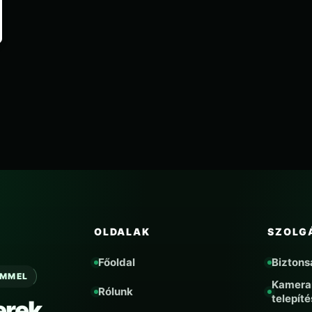
OLDALAK
SZOLG
Főoldal
Biztons
EMMEL
Kamera
Rólunk
telepíté
rek,