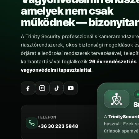
amelyek nem csak
működnek — bizonyíta
A Trinity Security professzionális kamerarendszere
riasztórendszerek, okos biztonsági megoldások és 
őrjárat ellenőrzési rendszerek tervezésével, telepí
karbantartásával foglalkozik
26 év rendészeti és
vagyonvédelmi tapasztalattal
.
S
A
TrinitySecuri
TELEFON
használ. Ezek s
+36 30 223 5848
űrlapok spamvéd