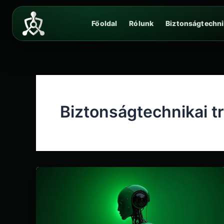
Skip
to
Főoldal
Rólunk
Biztonságtechni
content
Biztonságtechnikai t