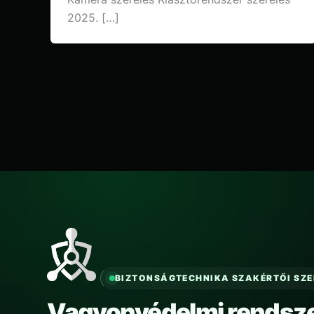
2025. […]
BIZTONSÁGTECHNIKA SZAKÉRTŐI SZ
Vagyonvédelmi rendsze