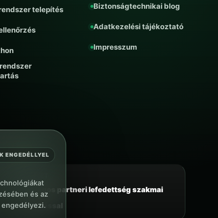
Biztonságtechnikai blog
rendszer telepítés
Adatkezelési tájékoztató
 ellenőrzés
Impresszum
thon
rendszer
artás
K ENGEDÉLLYEL
TERÜLET
chnológiákat
Országos partneri lefedettség szakmai
yzésében és az
 engedélyezi.
irányítással