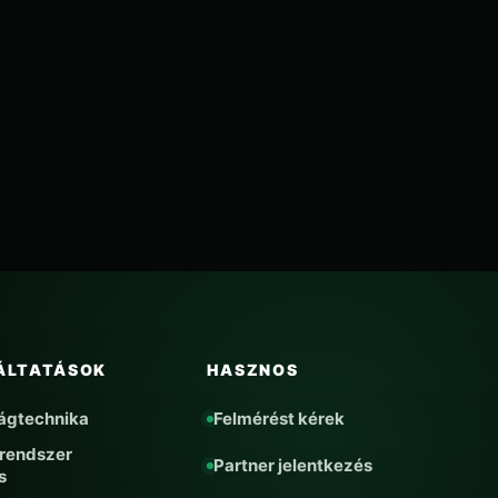
ÁLTATÁSOK
HASZNOS
ágtechnika
Felmérést kérek
rendszer
Partner jelentkezés
s