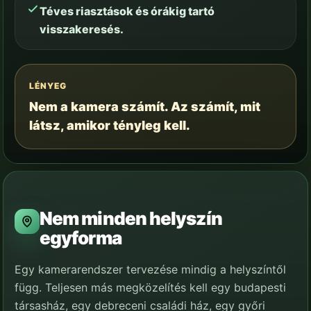
Téves riasztások és órákig tartó
visszakeresés.
LÉNYEG
Nem a kamera számít. Az számít, mit
látsz, amikor tényleg kell.
Nem minden helyszín
egyforma
Egy kamerarendszer tervezése mindig a helyszíntől
függ. Teljesen más megközelítés kell egy budapesti
társasház, egy debreceni családi ház, egy győri