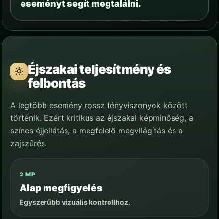
eseményt segít megtalálni.
Éjszakai teljesítmény és
felbontás
A legtöbb esemény rossz fényviszonyok között
történik. Ezért kritikus az éjszakai képminőség, a
színes éjjellátás, a megfelelő megvilágítás és a
zajszűrés.
2 MP
Alap megfigyelés
Egyszerűbb vizuális kontrollhoz.