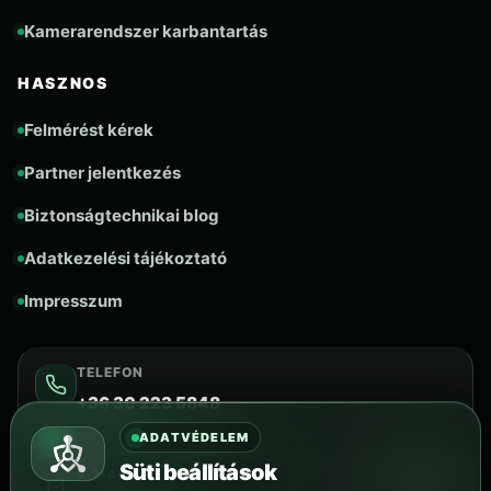
Kamerarendszer karbantartás
HASZNOS
Felmérést kérek
Partner jelentkezés
Biztonságtechnikai blog
Adatkezelési tájékoztató
Impresszum
TELEFON
+36 30 223 5848
ADATVÉDELEM
Süti beállítások
E-MAIL