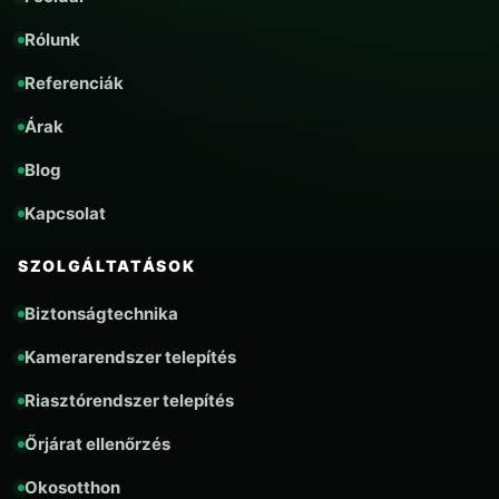
Rólunk
Referenciák
Árak
Blog
Kapcsolat
SZOLGÁLTATÁSOK
Biztonságtechnika
Kamerarendszer telepítés
Riasztórendszer telepítés
Őrjárat ellenőrzés
Okosotthon