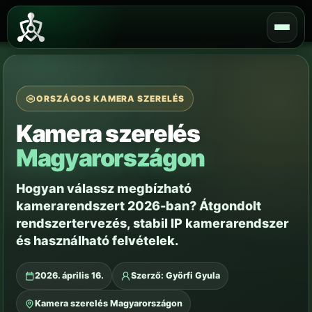
Skip
to
content
ORSZÁGOS KAMERA SZERELÉS
Kamera szerelés
Magyarországon
Hogyan válassz megbízható
kamerarendszert 2026-ban? Átgondolt
rendszertervezés, stabil IP kamerarendszer
és használható felvételek.
2026. április 16.
Szerző: Györfi Gyula
Kamera szerelés Magyarországon