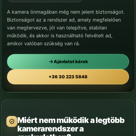
A kamera önmagában még nem jelent biztonságot.
Biztonságot az a rendszer ad, amely megfelelően
van megtervezve, jól van telepítve, stabilan
működik, és akkor is használható felvételt ad,
amikor valóban szükség van rá.
Ajánlatot kérek
Nem a kamera számít. Az számít, mit látsz,
amikor tényleg kell.
+36 30 223 5848
Országos szemléletű, szakmailag kontrollált kamerarendszer-
tervezés és kivitelezés.
Miért nem működik a legtöbb
kamerarendszer a