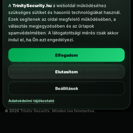
iroda@trinitysecurity.hu
A
TrinitySecurity.hu
a weboldal működéséhez
szükséges sütiket és hasonló technológiákat használ.
Ezek segítenek az oldal megfelelő működésében, a
TERÜLET
választás megjegyzésében és az űrlapok
Országos partneri lefedettség szakmai
spamvédelmében. A látogatottsági mérés csak akkor
indul el, ha Ön ezt engedélyezi.
irányítással
Elfogadom
Trinity Security:
biztonságtechnikai rendszerek
tervezése, kamerarendszer telepítés, riasztórendszerek,
Elutasítom
okosotthon megoldások, karbantartás és digitális őrjárat
ellenőrzés szakmai, rendészeti szemlélettel.
Beállítások
Adatvédelmi tájékoztató
©
2026
Trinity Security. Minden jog fenntartva.
Partner jelentkezés
Adatkezelés
Impresszum
Kapcsolat