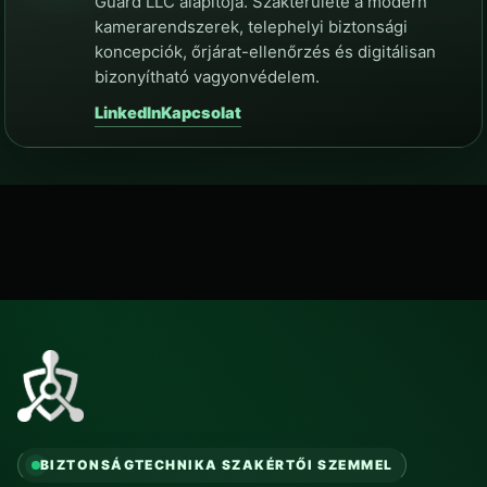
Guard LLC alapítója. Szakterülete a modern
kamerarendszerek, telephelyi biztonsági
koncepciók, őrjárat-ellenőrzés és digitálisan
bizonyítható vagyonvédelem.
LinkedIn
Kapcsolat
BIZTONSÁGTECHNIKA SZAKÉRTŐI SZEMMEL